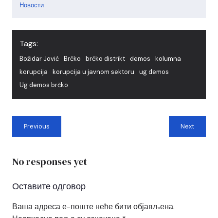
Новости
Tags:
Božidar Jović
Brčko
brčko distrikt
demos
kolumna
korupcija
korupcija u javnom sektoru
ug demos
Ug demos brčko
Previous
Next
No responses yet
Оставите одговор
Ваша адреса е-поште неће бити објављена.