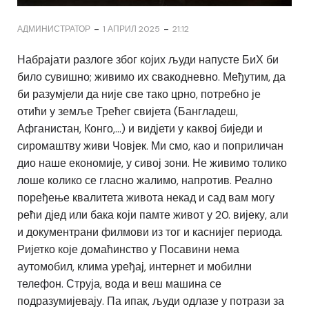
-
-
АДМИНИСТРАТОР
1 АПРИЛ 2025
21:12
Набрајати разлоге због којих људи напусте БиХ би
било сувишно; живимо их свакодневно. Међутим, да
би разумјели да није све тако црно, потребно је
отићи у земље Трећег свијета (Бангладеш,
Афганистан, Конго,…) и видјети у каквој биједи и
сиромаштву живи Човјек. Ми смо, као и поприличан
дио наше економије, у сивој зони. Не живимо толико
лоше колико се гласно жалимо, напротив. Реално
поређење квалитета живота некад и сад вам могу
рећи дјед или бака који памте живот у 20. вијеку, али
и документрани филмови из тог и каснијег периода.
Ријетко које домаћинство у Посавини нема
аутомобил, клима уређај, интернет и мобилни
телефон. Струја, вода и веш машина се
подразумијевају. Па ипак, људи одлазе у потрази за