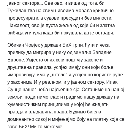
јавног сектора,… Све ово, и више од тога, би
Тужилаштва на свим нивоима морала кривично
процесуирати, а судови пресудити без милости.
Нажалост, ово је пуста жеља од које би и златна
рибица угинула када би покушала да је оствари.
Обичан Човјек у држави БиХ трпи, ћути и чека
прилику да мигрира у неку од земаља Западне
Европе. Умјесто оних који поштују законе и
друштвена правила, успјех имају они који боље
импровизују, имају „штеле“ и успјешно користе рупе
у законима. И у реалном, и у јавном сектору. Ипак,
Сунце нашег неба најљепше сја! Останимо на нашој
земљи, подигнимо глас и градимо нашу државу на
хуманистичким принципима у којој ће живјети
правда и владавина права. Будимо бијела
доминантно сивој и мијењајмо боју на платну која се
зове БиХ! Ми то можемо!