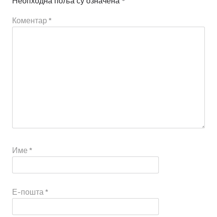
Неопходна поља су означена
*
Коментар
*
Име
*
Е-пошта
*