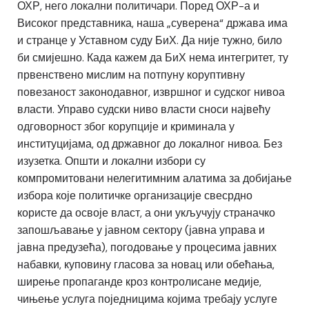
ОХР, него локални политичари. Поред ОХР-а и
Високог представника, наша „суверена“ држава има
и странце у Уставном суду БиХ. Да није тужно, било
би смијешно. Када кажем да БиХ нема интегритет, ту
првенствено мислим на потпуну коруптивну
повезаност законодавног, извршног и судског нивоа
власти. Управо судски ниво власти сноси највећу
одговорност због корупције и криминала у
институцијама, од државног до локалног нивоа. Без
изузетка. Општи и локални избори су
компромитовани нелегитимним алатима за добијање
избора које политичке организације свесрдно
користе да освоје власт, а они укључују страначко
запошљавање у јавном сектору (јавна управа и
јавна предузећа), погодовање у процесима јавних
набавки, куповину гласова за новац или обећања,
ширење пропаганде кроз контролисане медије,
чињење услуга поједницима којима требају услуге