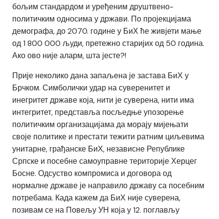
бољим стандардом и уређеним друштвено-
политичким односима у држави. По пројекцијама
демографа, до 2070. године у БиХ ће живјети мање
од 1 800 000 људи, претежно старијих од 50 година.
Ако ово није аларм, шта јесте?!
Прије неколико дана запаљена је застава БиХ у
Брчком. Симболички удар на суверенитет и
инегритет државе која, нити је суверена, нити има
интегритет, представља посљедње упозорење
политичким организацијама да морају мијењати
своје политике и престати тежити ратним циљевима
унитарне, грађанске БиХ, независне Републике
Српске и посебне самоуправне територије Херцег
Босне. Одсуство компромиса и договора од
нормалне државе је направило државу са посебним
потребама. Када кажем да БиХ није суверена,
позивам се на Повељу УН која у 12. поглављу