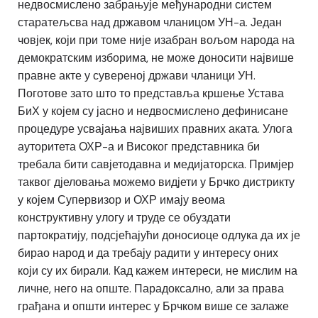
недвосмислено забрањује међународни систем
старатељсва над државом чланицом УН-а. Један
човјек, који при томе није изабран вољом народа на
демократским изборима, не може доносити највише
правне акте у сувереној држави чланици УН.
Поготове зато што то представља кршење Устава
БиХ у којем су јасно и недвосмислено дефинисане
процедуре усвајања највиших правних аката. Улога
ауторитета ОХР-а и Високог представника би
требала бити савјетодавна и медијаторска. Примјер
таквог дјеловања можемо видјети у Брчко дистрикту
у којем Супервизор и ОХР имају веома
конструктивну улогу и труде се обуздати
партократију, подсјећајући доносиоце одлука да их је
бирао народ и да требају радити у интересу оних
који су их бирали. Кад кажем интереси, не мислим на
личне, него на опште. Парадоксално, али за права
грађана и општи интерес у Брчком више се залаже