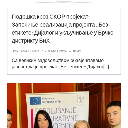
Подршка кроз СКОР пројекат:
Започиње реализација пројекта „Без
етикете: Дијалог и укључивање у Брчко
дистрикту БиХ
-
-
BORJANA POPADIĆ
9 МАЈ 2026
10:42
Са великим задовољством обавјештавамо
јавност да је пројекат „Без етикете: Дијалог[…]