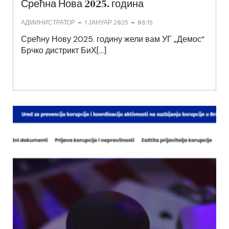
Срећна Нова 2025. година
-
-
АДМИНИСТРАТОР
1 ЈАНУАР 2025
08:15
Срећну Нову 2025. годину жели вам УГ „Демос“
Брчко дистрикт БиХ[…]