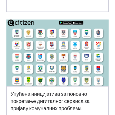
Упућена иницијатива за поновно
покретање дигиталног сервиса за
пријаву комуналних проблемa