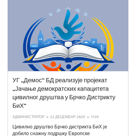
УГ „Демос“ БД реализује пројекат
„Јачање демократских капацитета
цивилног друштва у Брчко Дистрикту
БиХ“
-
-
АДМИНИСТРАТОР
22 ДЕЦЕМБАР 2025
11:36
Цивилно друштво Брчко дистрикта БиХ је
добило снажну подршку Европске