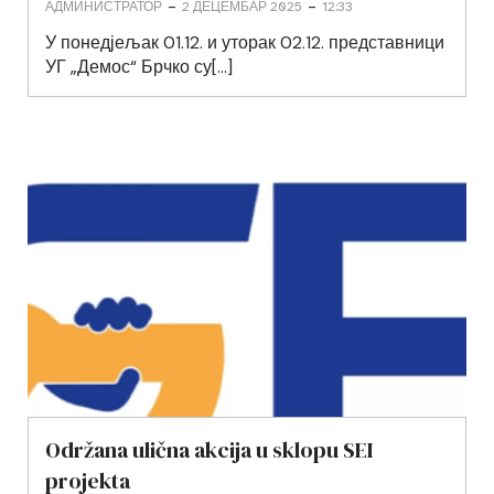
-
-
АДМИНИСТРАТОР
2 ДЕЦЕМБАР 2025
12:33
У понедјељак 01.12. и уторак 02.12. представници
УГ „Демос“ Брчко су[…]
Održana ulična akcija u sklopu SEI
projekta