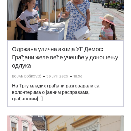
Одржана улична акција УГ Демос:
Грађани желе веће учешће у доношењу
одлука
-
-
BOJAN BOŠKOVIĆ
30 ЈУН 2026
18:08
На Тргу младих грађани разговарали са
волонтерима о јавним расправама,
грађанским[…]