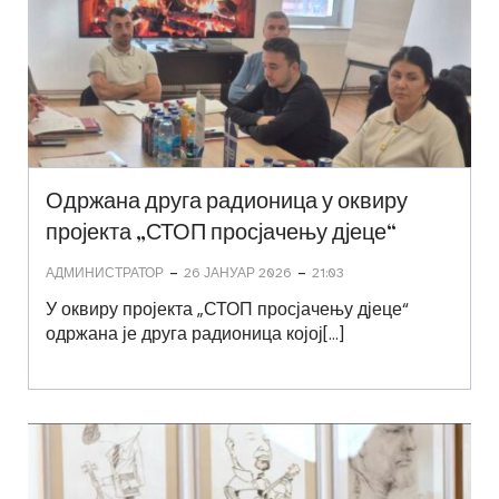
Одржана друга радионица у оквиру
пројекта „СТОП просјачењу дјеце“
-
-
АДМИНИСТРАТОР
26 ЈАНУАР 2026
21:03
У оквиру пројекта „СТОП просјачењу дјеце“
одржана је друга радионица којој[…]