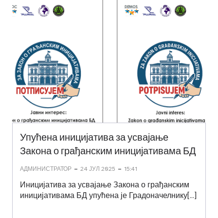
Упућена иницијатива за усвајање
Закона о грађанским иницијативама БД
-
-
АДМИНИСТРАТОР
24 ЈУЛ 2025
15:41
Иницијатива за усвајање Закона о грађанским
иницијативама БД упућена је Градоначелнику[…]