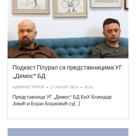
Подкаст Плурал са представницима УГ
„Демос“ БД
-
-
АДМИНИСТРАТОР
21 ЈАНУАР 2026
15:26
Представници УГ „Демос“ БД БиХ Божидар
Јовић и Бојан Бошковић су[…]