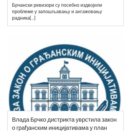
Брчански ревизори су посебно издвојили
проблеме у запошљавању и ангажовању
радника[…]
Влада Брчко дистрикта уврстила закон
о грађанским иницијативама у план