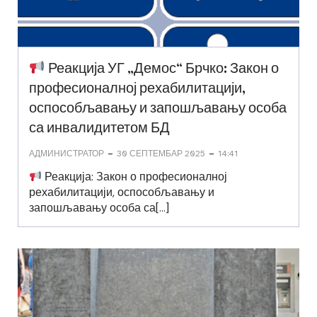
Реакција УГ „Демос“ Брчко: Закон о
професионалној рехабилитацији,
оспособљавању и запошљавању особа
са инвалидитетом БД
-
-
АДМИНИСТРАТОР
30 СЕПТЕМБАР 2025
14:41
Реакција: Закон о професионалној
рехабилитацији, оспособљавању и
запошљавању особа са[…]