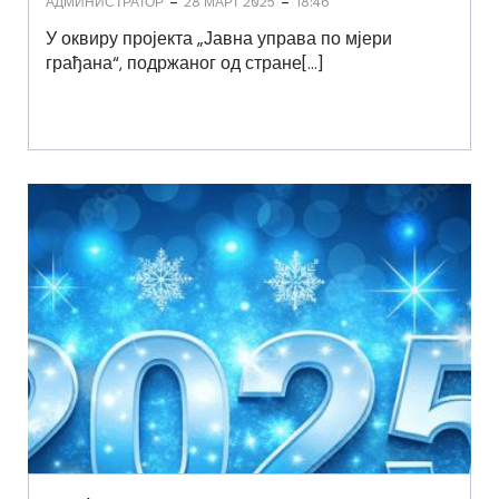
-
-
АДМИНИСТРАТОР
28 МАРТ 2025
18:46
У оквиру пројекта „Јавна управа по мјери
грађана“, подржаног од стране[…]