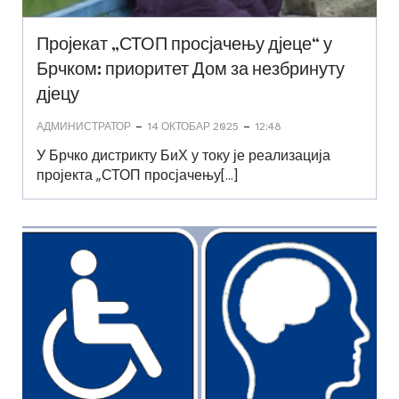
Пројекат „СТОП просјачењу дјеце“ у
Брчком: приоритет Дом за незбринуту
дјецу
-
-
АДМИНИСТРАТОР
14 ОКТОБАР 2025
12:48
У Брчко дистрикту БиХ у току је реализација
пројекта „СТОП просјачењу[…]