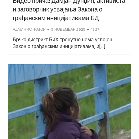
Видео прича: Дамјан Дунџић, активиста
и заговорник усвајања Закона о
грађанским иницијативама БД
-
-
АДМИНИСТРАТОР
5 НОВЕМБАР 2025
13:27
Брчко дистрикт БиХ тренутно нема усвојен
Закон о грађанским иницијативама, и[…]