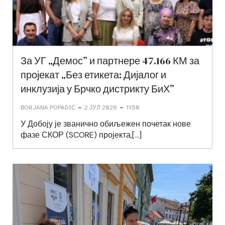
За УГ „Демос” и партнере 47.166 КМ за
пројекат „Без етикета: Дијалог и
инклузија у Брчко дистрикту БиХ”
-
-
BORJANA POPADIĆ
2 ЈУЛ 2026
11:50
У Добоју је званично обиљежен почетак нове
фазе СКОР (SCORE) пројекта,[…]