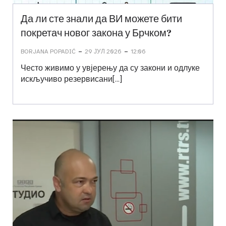
Да ли сте знали да ВИ можете бити
покретач новог закона у Брчком?
-
-
BORJANA POPADIĆ
29 ЈУЛ 2026
12:06
Често живимо у увјерењу да су закони и одлуке
искључиво резервисани[…]