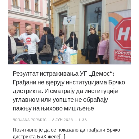
Резултат истраживања УГ „Демос“:
Грађани не вјерују институцијама Брчко
дистрикта. И сматрају да институције
углавном или уопште не обраћају
пажњу на њихово мишљење
-
-
BORJANA POPADIĆ
8 ЈУН 2026
11:38
Позитивно је да се показало да грађани Брчко
дистрикта БиХ желе[…]