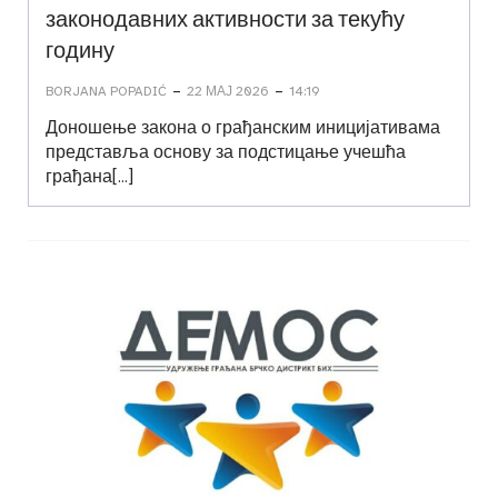
законодавних активности за текућу
годину
-
-
BORJANA POPADIĆ
22 МАЈ 2026
14:19
Доношење закона о грађанским иницијативама
представља основу за подстицање учешћа
грађана[…]