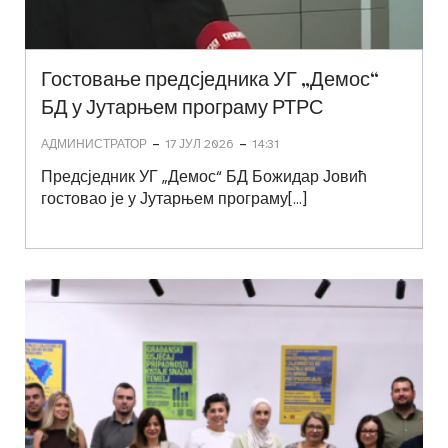
Гостовање предсједника УГ „Демос“
БД у Јутарњем програму РТРС
-
-
АДМИНИСТРАТОР
17 ЈУЛ 2026
14:31
Предсједник УГ „Демос“ БД Божидар Јовић
гостовао је у Јутарњем програму[…]