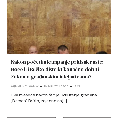
Nakon početka kampanje pritisak raste:
Hoće li i Brčko distrikt konačno dobiti
Zakon o građanskim inicijativama?
-
-
АДМИНИСТРАТОР
18 АВГУСТ 2025
12:12
Dva mjeseca nakon što je Udruženje građana
„Demos“ Brčko, zajedno sa[…]