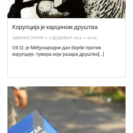
Корупција је карцином друштва
-
-
АДМИНИСТРАТОР
9 ДЕЦЕМБАР 2024
08:35
09.12. је Међународни дан борбе против
корупције, тумора који разара друштво[…]