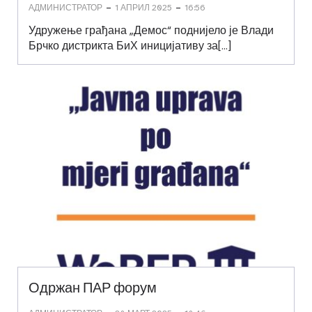
-
-
АДМИНИСТРАТОР
1 АПРИЛ 2025
16:56
Удружење грађана „Демос“ поднијело је Влади
Брчко дистрикта БиХ иницијативу за[…]
Одржан ПАР форум