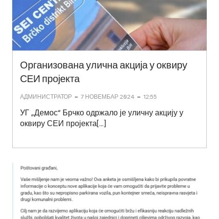
Организована улична акција у оквиру
СЕИ пројекта
-
-
АДМИНИСТРАТОР
7 НОВЕМБАР 2024
12:55
УГ „Демос“ Брчко одржало је уличну акцију у
оквиру СЕИ пројекта[…]