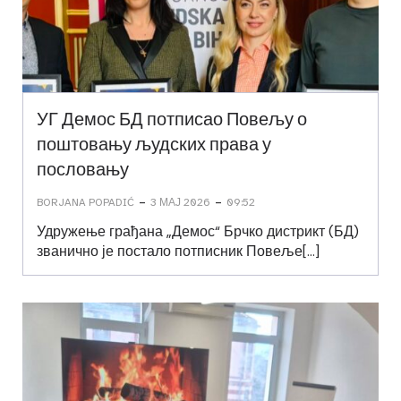
УГ Демос БД потписао Повељу о
поштовању људских права у
пословању
-
-
BORJANA POPADIĆ
3 МАЈ 2026
09:52
Удружење грађана „Демос“ Брчко дистрикт (БД)
званично је постало потписник Повеље[…]