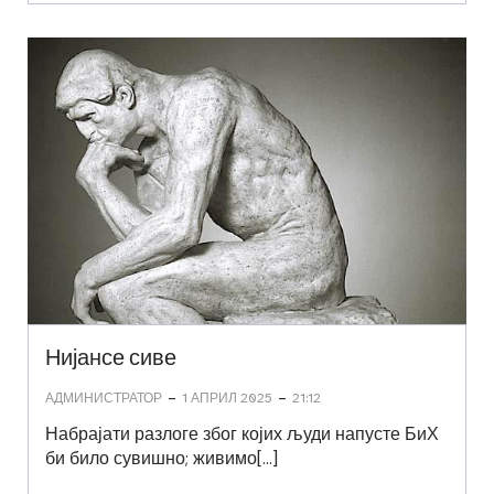
Нијансе сиве
-
-
АДМИНИСТРАТОР
1 АПРИЛ 2025
21:12
Набрајати разлоге због којих људи напусте БиХ
би било сувишно; живимо[…]