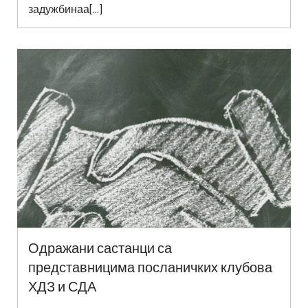
задужбинаа[…]
Одражани састанци са
представницима посланичких клубова
ХДЗ и СДА