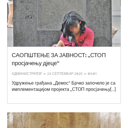
САОПШТЕЊЕ ЗА ЈАВНОСТ: „СТОП
просјачењу дјеце“
-
-
АДМИНИСТРАТОР
23 СЕПТЕМБАР 2025
09:01
Удружење грађана „Демос“ Брчко започело је са
имплементацијом пројекта „СТОП просјачењу[…]