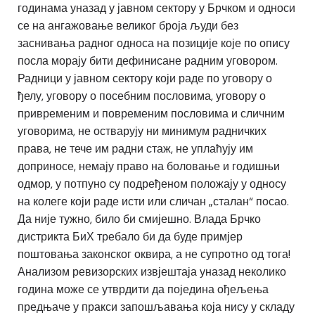
годинама уназад у јавном сектору у Брчком и односи
се на ангажовање великог броја људи без
заснивања радног односа на позиције које по опису
посла морају бити дефинисане радним уговором.
Радници у јавном сектору који раде по уговору о
ђелу, уговору о посебним пословима, уговору о
привременим и повременим пословима и сличним
уговорима, не остварују ни минимум радничких
права, не тече им радни стаж, не уплаћују им
доприносе, немају право на боловање и годишњи
одмор, у потпуно су подређеном положају у односу
на колеге који раде исти или сличан „сталан“ посао.
Да није тужно, било би смијешно. Влада Брчко
дистрикта БиХ требало би да буде примјер
поштовања законског оквира, а не супротно од тога!
Анализом ревизорских извјештаја уназад неколико
година може се утврдити да поједина ођељења
предњаче у пракси запошљавања која нису у складу