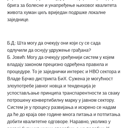
брига за болесне и унапређење њиховог квалитета
живота хуман циљ вриједан подршке локалне
заједнице.
Б.Д.: Шта могу да очекују они који су се сада
одлучили да оснују удружење грађана?
Б. Јовић: Могу да очекују уређенији систем у којем
владају законом прецизно одређена правила и
процедуре. То је заједнички интерес и НВО сектора и
Владе Брчко дистрикта БиХ. Сужена је могућност
злоупотребе јавног новца и тенденција је
успостављање принципа транспарентности за сваку
потрошену конвертибилну марку у јавном сектору.
Систем је у процесу развијања и искрено се надам
да ће до краја ове године многа питања и потпитања
добити квалитетне одговоре. Наравно, уколико у