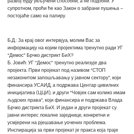
развој буду укључени способни, а не подобни. У
супротном, проћи ће као Закон о забрани пушења –
постојаће само на папиру.
Б.Д.: За крај овог интервјуа, молим Вас за
информацију на којим пројектима тренутно ради УГ
“Демос” Брчко дистрикт БиХ?
Б. Јовић: УГ “Демос” тренутно реализује два
пројекта. Први пројекат под називом “СТОП
незаконитом запошљавању у јавном сектору”, који
финансира УСАИД, а подржава Центар цивилних
иницијатива (ЦЦИ), и други “Човјек сам колико имам
људских права”, који финансира и подржава Влада
Брчко дистрикта БиХ. И један и други пројекат су
јавни интерес локалне заједнице, конкретни и
усмјерени на рјешавање уочених проблема.
Инспирација за први пројекат је пракса која траје