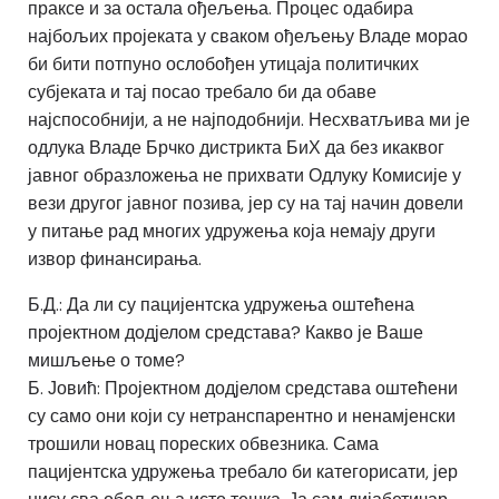
праксе и за остала ођељења. Процес одабира
најбољих пројеката у сваком ођељењу Владе морао
би бити потпуно ослобођен утицаја политичких
субјеката и тај посао требало би да обаве
најспособнији, а не најподобнији. Несхватљива ми је
одлука Владе Брчко дистрикта БиХ да без икаквог
јавног образложења не прихвати Одлуку Комисије у
вези другог јавног позива, јер су на тај начин довели
у питање рад многих удружења која немају други
извор финансирања.
Б.Д.: Да ли су пацијентска удружења оштећена
пројектном додјелом средстава? Какво је Ваше
мишљење о томе?
Б. Јовић: Пројектном додјелом средстава оштећени
су само они који су нетранспарентно и ненамјенски
трошили новац пореских обвезника. Сама
пацијентска удружења требало би категорисати, јер