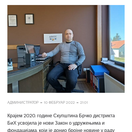
-
-
АДМИНИСТРАТОР
10 ФЕБРУАР 2022
21:01
Крајем 2020. године Скупштина Брчко дистрикта
БиХ усвојила је нови Закон о удружењима и
фондацијама, који је донио бројне новине у раду