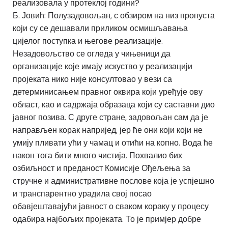
реализовала у протеклој години?
Б. Јовић: Полузадовољан, с обзиром на низ пропуста
који су се дешавали приликом осмишљавања
цијелог поступка и његове реализације.
Незадовољство се огледа у чињеници да
организације које имају искуство у реализацији
пројеката нико није консултовао у вези са
детерминисањем правног оквира који уређује ову
област, као и садржаја образаца који су саставни дио
јавног позива. С друге стране, задовољан сам да је
направљен корак напријед, јер ће они који који не
умију пливати ући у чамац и отићи на копно. Вода ће
након тога бити много чистија. Похвалио бих
озбиљност и преданост Комисије Ођељења за
стручне и административне послове која је успјешно
и транспарентно урадила свој посао
обавјештавајући јавност о сваком кораку у процесу
одабира најбољих пројеката. То је примјер добре