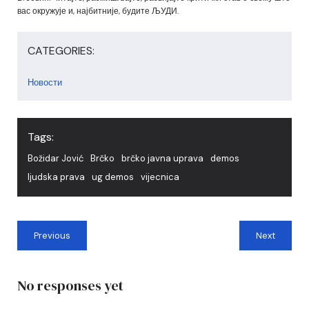
вас окружује и, најбитније, будите ЉУДИ.
CATEGORIES:
Новости
Tags:
Božidar Jović
Brčko
brčko javna uprava
demos
ljudska prava
ug demos
vijecnica
Previous
Next
No responses yet