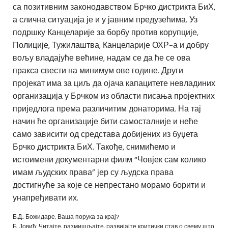
са позитивним законодавством Брчко дистрикта БиХ,
а слична ситуација је и у јавним предузећима. Уз
подршку Канцеларије за борбу против корупције,
Полиције, Тужилаштва, Канцеларије ОХР-а и добру
вољу владајуће већине, надам се да ће се ова
пракса свести на минимум ове године. Други
пројекат има за циљ да ојача капацитете невладиних
организација у Брчком из области писања пројектних
приједлога према различитим донаторима. На тај
начин ће организације бити самосталније и неће
само зависити од средстава добијених из буџета
Брчко дистрикта БиХ. Такође, снимићемо и
истоимени документарни филм “Човјек сам колико
имам људских права” јер су људска права
достигнуће за које се непрестано морамо борити и
унапређивати их.
Б.Д.: Божидаре, Ваша порука за крај?
Б. Јовић: Читајте, размишљајте, развијајте критички став о свему што