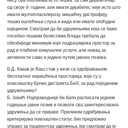
нису сва обољења исто тешка. Ја сам дијабетичар
од своје 9. године, али имати дијабетес није исто што
имати мултипласклерозу, мишићну дистрофију,
тешко оштећење слуха и вида или имати злоћудни
карцином. Сматрам да би удружењима која се баве
посебно тешким болестима Влада требала да
обезбиједи минимум који подразумјева простор за
рад и плаћене комуналне услуге, али новац за
активности само и једино путем јавних позива.
Б.Д.: Какав је Ваш став у вези са одобравањем
бесплатног коришћења просторија, које су у
власништву Брчко дистрикта БиХ, за рад појединим
удружењима?
Б. Јовић: Најправедније би било расписати једном
годишње јавни позив и позвати сва заинтересована
удружења да се пријаве. Приликом одређивања
критеријума повлаштен статус бих предложио
управо за пацијентска удружења, јер сматрам да је