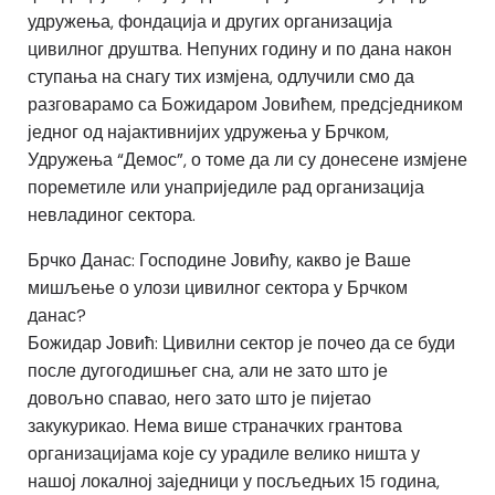
удружења, фондација и других организација
цивилног друштва. Непуних годину и по дана након
ступања на снагу тих измјена, одлучили смо да
разговарамо са Божидаром Јовићем, предсједником
једног од најактивнијих удружења у Брчком,
Удружења “Демос”, о томе да ли су донесене измјене
пореметиле или унаприједиле рад организација
невладиног сектора.
Брчко Данас: Господине Јовићу, какво је Ваше
мишљење о улози цивилног сектора у Брчком
данас?
Божидар Јовић: Цивилни сектор је почео да се буди
после дугогодишњег сна, али не зато што је
довољно спавао, него зато што је пијетао
закукурикао. Нема више страначких грантова
организацијама које су урадиле велико ништа у
нашој локалној заједници у посљедњих 15 година,