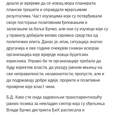
дошло је вријеме да се новац мора планирати,
плански трошити и оправдати мјерљивим
резултатима. Част изузецима који су потврђивали
своје постојање позитивним ђеловањем и
залагањем за боље Брчко, али они су изузеци који су
у правилу добијали веома скромна средства од
политичких елита. Данас је, ипак, ситуација знатно
другачија и ове године очекујем снажан искорак
организација које вриједе новца буџетских
корисника. Управо би те организације требало да
буду коректив власти, да указују јавном мњењу на
све неправилности, незаконитости, пропусте, али и
да подржавају добре идеје, пројекте и позитивне
промјене које власт чини.
Б.Д.: Како сте онда задовољни транспарентношћу
јавних позива за невладин сектор која су ођељења
Владе Брчко дистрикта БиХ расписала и