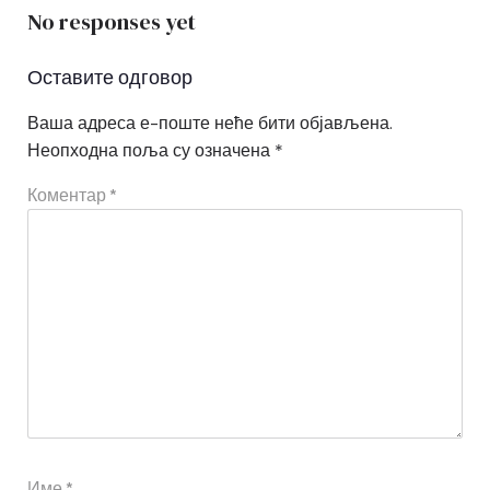
No responses yet
Оставите одговор
Ваша адреса е-поште неће бити објављена.
Неопходна поља су означена
*
Коментар
*
Име
*