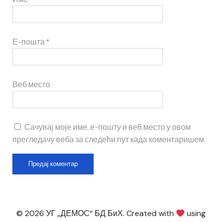
Е-пошта
*
Веб место
Сачувај моје име, е-пошту и веб место у овом
прегледачу веба за следећи пут када коментаришем.
© 2026 УГ „ДЕМОС“ БД БиХ. Created with
using