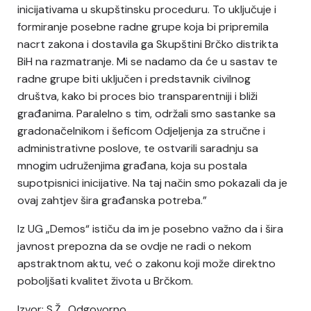
inicijativama u skupštinsku proceduru. To uključuje i
formiranje posebne radne grupe koja bi pripremila
nacrt zakona i dostavila ga Skupštini Brčko distrikta
BiH na razmatranje. Mi se nadamo da će u sastav te
radne grupe biti uključen i predstavnik civilnog
društva, kako bi proces bio transparentniji i bliži
građanima. Paralelno s tim, održali smo sastanke sa
gradonačelnikom i šeficom Odjeljenja za stručne i
administrativne poslove, te ostvarili saradnju sa
mnogim udruženjima građana, koja su postala
supotpisnici inicijative. Na taj način smo pokazali da je
ovaj zahtjev šira građanska potreba.”
Iz UG „Demos“ ističu da im je posebno važno da i šira
javnost prepozna da se ovdje ne radi o nekom
apstraktnom aktu, već o zakonu koji može direktno
poboljšati kvalitet života u Brčkom.
Izvor: S.Ž., Odgovorno