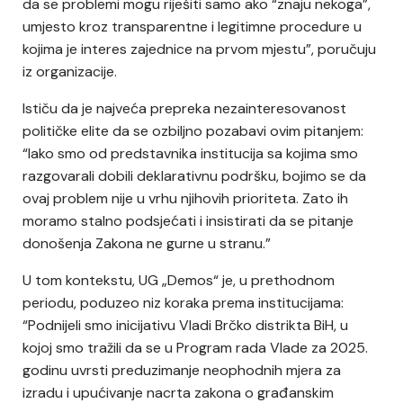
da se problemi mogu riješiti samo ako “znaju nekoga”,
umjesto kroz transparentne i legitimne procedure u
kojima je interes zajednice na prvom mjestu”, poručuju
iz organizacije.
Ističu da je najveća prepreka nezainteresovanost
političke elite da se ozbiljno pozabavi ovim pitanjem:
“Iako smo od predstavnika institucija sa kojima smo
razgovarali dobili deklarativnu podršku, bojimo se da
ovaj problem nije u vrhu njihovih prioriteta. Zato ih
moramo stalno podsjećati i insistirati da se pitanje
donošenja Zakona ne gurne u stranu.”
U tom kontekstu, UG „Demos“ je, u prethodnom
periodu, poduzeo niz koraka prema institucijama:
“Podnijeli smo inicijativu Vladi Brčko distrikta BiH, u
kojoj smo tražili da se u Program rada Vlade za 2025.
godinu uvrsti preduzimanje neophodnih mjera za
izradu i upućivanje nacrta zakona o građanskim