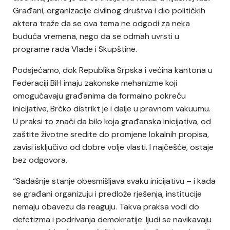
Građani, organizacije civilnog društva i dio političkih
aktera traže da se ova tema ne odgodi za neka
buduća vremena, nego da se odmah uvrsti u
programe rada Vlade i Skupštine.
Podsjećamo, dok Republika Srpska i većina kantona u
Federaciji BiH imaju zakonske mehanizme koji
omogućavaju građanima da formalno pokreću
inicijative, Brčko distrikt je i dalje u pravnom vakuumu.
U praksi to znači da bilo koja građanska inicijativa, od
zaštite životne sredite do promjene lokalnih propisa,
zavisi isključivo od dobre volje vlasti. I najčešće, ostaje
bez odgovora.
“Sadašnje stanje obesmišljava svaku inicijativu – i kada
se građani organizuju i predlože rješenja, institucije
nemaju obavezu da reaguju. Takva praksa vodi do
defetizma i podrivanja demokratije: ljudi se navikavaju