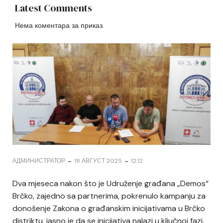
Latest Comments
Нема коментара за приказ.
-
-
АДМИНИСТРАТОР
18 АВГУСТ 2025
12:12
Dva mjeseca nakon što je Udruženje građana „Demos“
Brčko, zajedno sa partnerima, pokrenulo kampanju za
donošenje Zakona o građanskim inicijativama u Brčko
distriktu, jasno je da se inicijativa nalazi u ključnoj fazi.