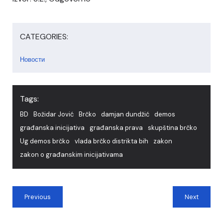
CATEGORIES:
Новости
Tags:
BD
Božidar Jović
Brčko
damjan dundžić
demos
građanska inicijativa
građanska prava
skupština brčko
Ug demos brčko
vlada brčko distrikta bih
zakon
zakon o građanskim inicijativama
Previous
Next