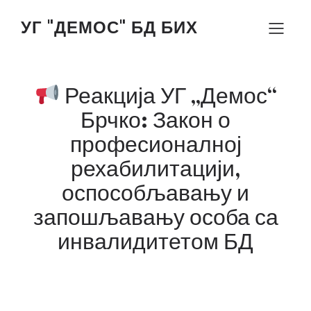
УГ "ДЕМОС" БД БИХ
Реакција УГ „Демос“
Брчко: Закон о
професионалној
рехабилитацији,
оспособљавању и
запошљавању особа са
инвалидитетом БД