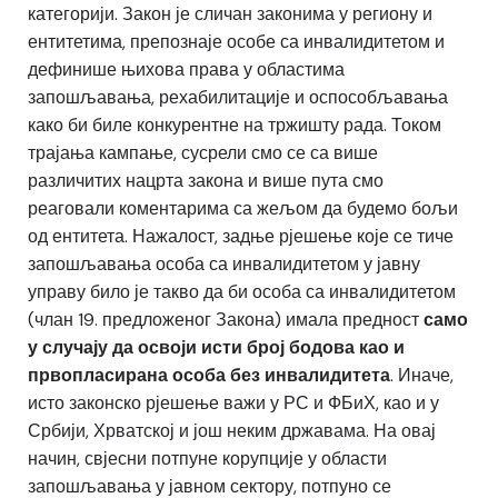
категорији. Закон је сличан законима у региону и
ентитетима, препознаје особе са инвалидитетом и
дефинише њихова права у областима
запошљавања, рехабилитације и оспособљавања
како би биле конкурентне на тржишту рада. Током
трајања кампање, сусрели смо се са више
различитих нацрта закона и више пута смо
реаговали коментарима са жељом да будемо бољи
од ентитета. Нажалост, задње рјешење које се тиче
запошљавања особа са инвалидитетом у јавну
управу било је такво да би особа са инвалидитетом
(члан 19. предложеног Закона) имала предност
само
у случају да освоји исти број бодова као и
првопласирана особа без инвалидитета
. Иначе,
исто законско рјешење важи у РС и ФБиХ, као и у
Србији, Хрватској и још неким државама. На овај
начин, свјесни потпуне корупције у области
запошљавања у јавном сектору, потпуно се