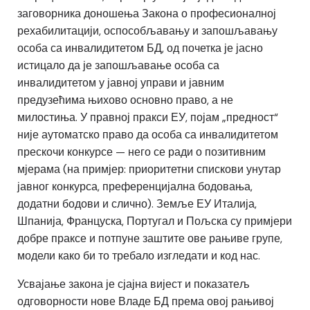
заговорника доношења Закона о професионалној
рехабилитацији, оспособљавању и запошљавању
особа са инвалидитетом БД, од почетка је јасно
истицало да је запошљавање особа са
инвалидитетом у јавној управи и јавним
предузећима њихово основно право, а не
милостиња. У правној пракси ЕУ, појам „предност“
није аутоматско право да особа са инвалидитетом
прескочи конкурсе — него се ради о позитивним
мјерама (на примјер: приоритетни спискови унутар
јавног конкурса, преференцијална бодовања,
додатни бодови и слично). Земље ЕУ Италија,
Шпанија, Француска, Португал и Пољска су примјери
добре праксе и потпуне заштите ове рањиве групе,
модели како би то требало изгледати и код нас.
Усвајање закона је сјајна вијест и показатељ
одговорности нове Владе БД према овој рањивој