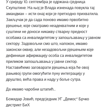
У сриједу 10. септембра је одржана сједница
Скупштине. На њој је Влада изненада повукла тај
амандман – исти онај који је претходно прихватила.
Закључак је да сада поново имамо првобитно
рјешење, које сматрамо неадекватним и које у
суштини не доноси никакву стварну предност
особама са инвалидитетом у запошљавању у јавном
сектору. Задовољни смо што, напокон, имамо
законски оквир, али незадовољни рјешењем које
дефинише афирмацију особа са инвалидитетом
приликом запошљавања у јавни сектор.
Наставићемо заговарати рјешења која ће овој
рањивој групи омогућити пуну интеграцију у
друштво, већа права и наду у боље сутра.
Да имамо чаробни штапић…
Божидар Јовић, предсједник УГ „Демос“ Брчко
дистрикт БиХ