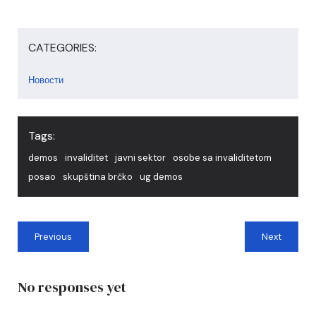
CATEGORIES:
Новости
Tags:
demos
invaliditet
javni sektor
osobe sa invaliditetom
posao
skupština brčko
ug demos
Previous
Next
No responses yet