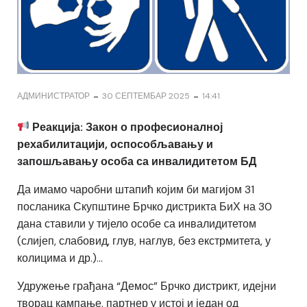
-
-
АДМИНИСТРАТОР
30 СЕПТЕМБАР 2025
14:41
Реакција: Закон о професионалној
рехабилитацији, оспособљавању и
запошљавању особа са инвалидитетом БД
Да имамо чаробни штапић којим би магијом 31
посланика Скупштине Брчко дистрикта БиХ на 30
дана ставили у тијело особе са инвалидитетом
(слијеп, слабовид, глув, наглув, без екстрмитета, у
колицима и др.)…
Удружење грађана “Демос” Брчко дистрикт, идејни
творац кампање, партнер у истој и један од