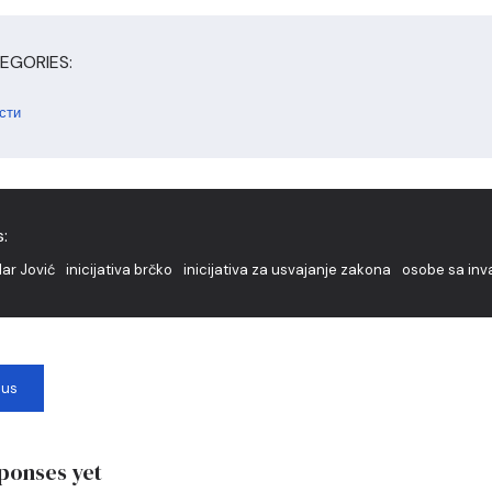
EGORIES:
сти
:
dar Jović
inicijativa brčko
inicijativa za usvajanje zakona
osobe sa inv
ous
ponses yet