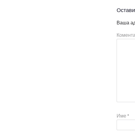
Остави
Ваша ад
Комент
Име
*