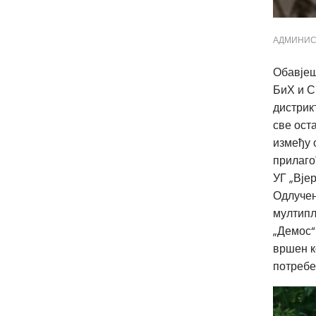
АДМИНИС
Обавјеш
БиХ и С
дистрик
све ост
између 
прилаго
УГ „Вје
Одлучен
мултипл
„Демос“
вршен к
потребе