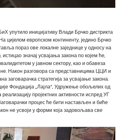
 БиХ упутило иницијативу Влади Брчко дистрикта
На цијелом европском континенту, једино Брчко
тавља пораз ове локалне заједнице у односу на
 истицао значај усвајања закона по којем ће,
алидитетом у јавном сектору, као и обавеза
не. Након разговора са представницима ЦЦИ и
ана заговарачка стратегија за усвајање закона.
зације Фондација „Лајла“, Удружење обољелих од
а реализацију пројектних активности испред УГ
 Заговарачки процес ће бити настављен и биће
акон не усвоји у форми која задовољава све