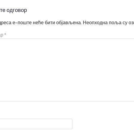
те одговор
реса е-поште неће бити објављена.
Неопходна поља су о
ар
*