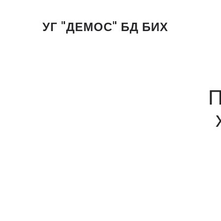
УГ "ДЕМОС" БД БИХ
П