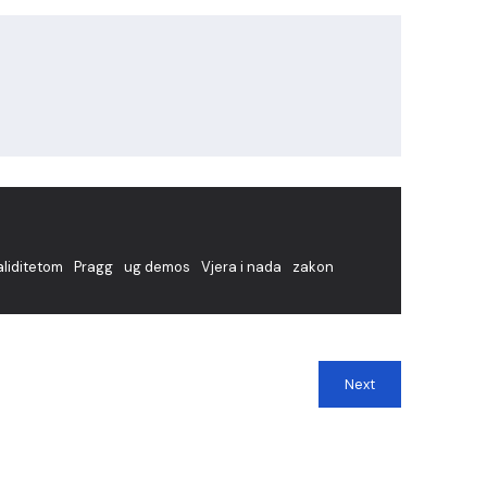
aliditetom
Pragg
ug demos
Vjera i nada
zakon
Next