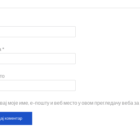
а
*
то
вај моје име, е-пошту и веб место у овом прегледачу веба з