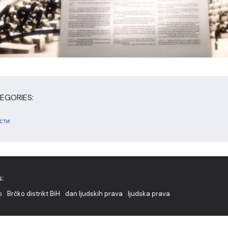
EGORIES:
сти
:
o
Brčko distrikt BiH
dan ljudskih prava
ljudska prava