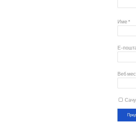
Име
*
Е-пошт
Веб мес
Сачу