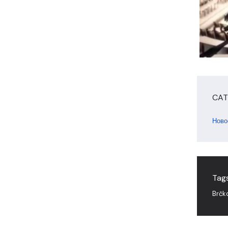
CAT
Ново
Tags
Brčk