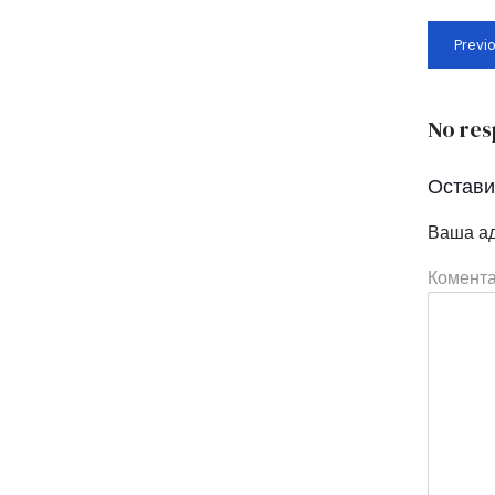
Previ
No res
Остави
Ваша ад
Комент