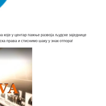
ћа које у центар пажње развоја људске заједнице
ска права и стиснимо шаку у знак отпора!