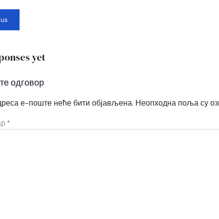
ous
ponses yet
те одговор
реса е-поште неће бити објављена.
Неопходна поља су о
ар
*