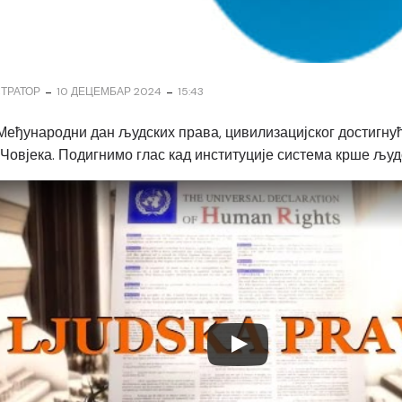
-
-
ТРАТОР
10 ДЕЦЕМБАР 2024
15:43
је Међународни дан људских права, цивилизацијског достигну
Човјека. Подигнимо глас кад институције система крше људ