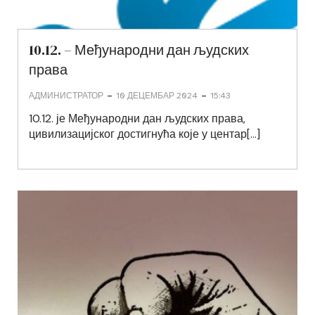
10.12. – Међународни дан људских
права
-
-
АДМИНИСТРАТОР
10 ДЕЦЕМБАР 2024
15:43
10.12. је Међународни дан људских права,
цивилизацијског достигнућа које у центар[…]