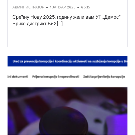
-
-
АДМИНИСТРАТОР
1 ЈАНУАР 2025
08:15
Срећну Нову 2025. годину жели вам УГ „Демос“
Брчко дистрикт БиХ[…]