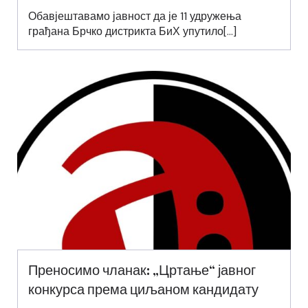
Обавјештавамо јавност да је 11 удружења
грађана Брчко дистрикта БиХ упутило[…]
Преносимо чланак: „Цртање“ јавног
конкурса према циљаном кандидату