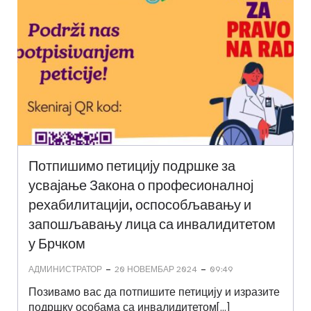
Потпишимо петицију подршке за
усвајање Закона о професионалној
рехабилитацији, оспособљавању и
запошљавању лица са инвалидитетом
у Брчком
-
-
АДМИНИСТРАТОР
20 НОВЕМБАР 2024
09:49
Позивамо вас да потпишите петицију и изразите
подршку особама са инвалидитетом[…]