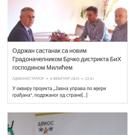
Одржан састанак са новим
Градоначелником Брчко дистрикта БиХ
господином Милићем
-
-
АДМИНИСТРАТОР
4 ФЕБРУАР 2025
22:41
У оквиру пројекта „Јавна управа по мјери
грађана“, подржаног од стране[…]