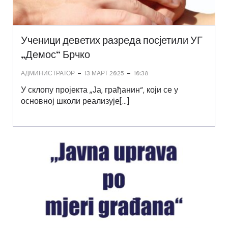
Ученици деветих разреда посјетили УГ
„Демос“ Брчко
-
-
АДМИНИСТРАТОР
13 МАРТ 2025
10:38
У склопу пројекта „Ја, грађанин“, који се у
основној школи реализује[…]