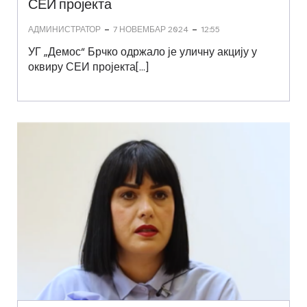
СЕИ пројекта
-
-
АДМИНИСТРАТОР
7 НОВЕМБАР 2024
12:55
УГ „Демос“ Брчко одржало је уличну акцију у
оквиру СЕИ пројекта[…]