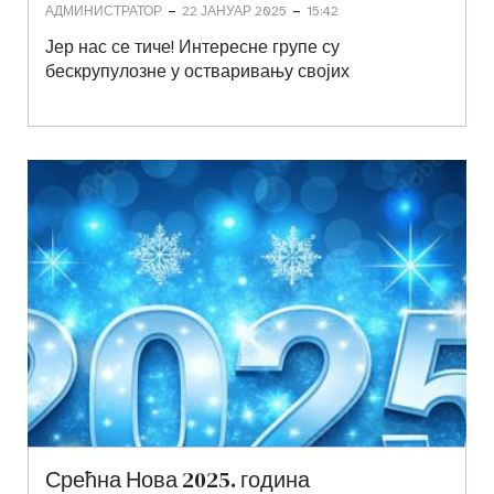
-
-
АДМИНИСТРАТОР
22 ЈАНУАР 2025
15:42
Јер нас се тиче! Интересне групе су
бескрупулозне у остваривању својих
Срећна Нова 2025. година