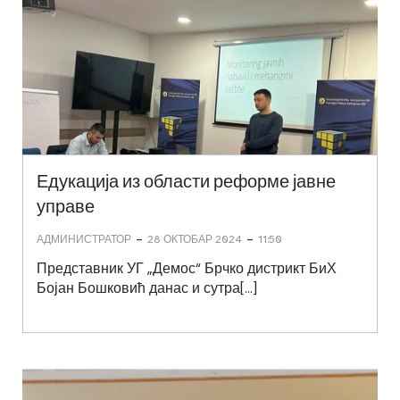
Едукација из области реформе јавне
управе
-
-
АДМИНИСТРАТОР
28 ОКТОБАР 2024
11:50
Представник УГ „Демос“ Брчко дистрикт БиХ
Бојан Бошковић данас и сутра[…]