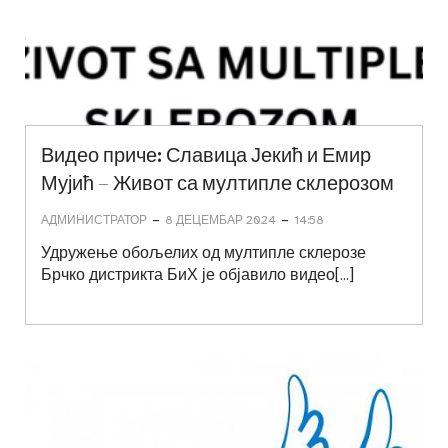
Видео приче: Славица Јекић и Емир
Мујић – Живот са мултипле склерозом
-
-
АДМИНИСТРАТОР
8 ДЕЦЕМБАР 2024
14:58
Удружење обољелих од мултипле склерозе
Брчко дистрикта БиХ је објавило видео[…]