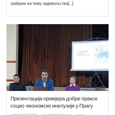
грађане на тему задовољства[…]
Презентација примјера добре праксе
социо-економске инклузије у Прагу