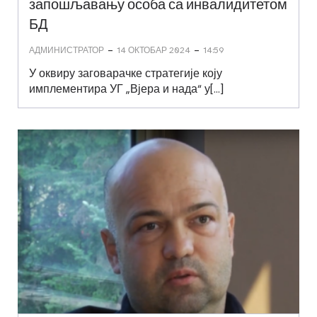
запошљавању особа са инвалидитетом
БД
-
-
АДМИНИСТРАТОР
14 ОКТОБАР 2024
14:59
У оквиру заговарачке стратегије коју
имплементира УГ „Вјера и нада“ у[…]