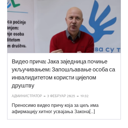
Видео прича: Јака заједница почиње
укључивањем: Запошљавање особа са
инвалидитетом користи цијелом
друштву
-
-
АДМИНИСТРАТОР
3 ФЕБРУАР 2025
19:32
Преносимо видео причу која за циљ има
афирмацију хитног усвајања Закона[…]