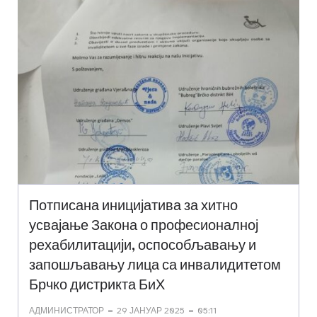
Потписана иницијатива за хитно
усвајање Закона о професионалној
рехабилитацији, оспособљавању и
запошљавању лица са инвалидитетом
Брчко дистрикта БиХ
-
-
АДМИНИСТРАТОР
29 ЈАНУАР 2025
05:11