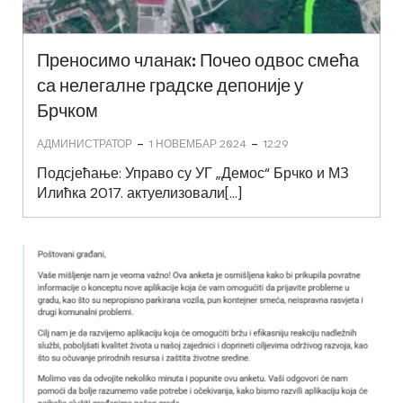
Преносимо чланак: Почео одвос смећа
са нелегалне градске депоније у
Брчком
-
-
АДМИНИСТРАТОР
1 НОВЕМБАР 2024
12:29
Подсјећање: Управо су УГ „Демос“ Брчко и МЗ
Илићка 2017. актуелизовали[…]