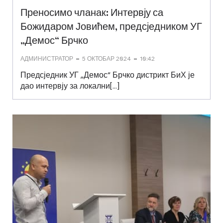
Преносимо чланак: Интервју са
Божидаром Јовићем, предсједником УГ
„Демос“ Брчко
-
-
АДМИНИСТРАТОР
5 ОКТОБАР 2024
10:42
Предсједник УГ „Демос“ Брчко дистрикт БиХ је
дао интервју за локални[…]