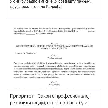
У оквиру радио емисије „У средишту пажње“,
коју је реализовало Радио[…]
Приоритет – Закон о професионалој
рехабилитацији, оспособљавању и