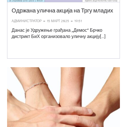
Одржана улична акција на Тргу младих
-
-
АДМИНИСТРАТОР
15 МАРТ 2025
19:51
Данас је Удружење грађана „Демос“ Брчко
дистрикт БиХ организовало уличну акцију[…]