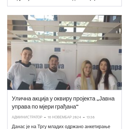
Улична акција у оквиру пројекта „Јавна
управа по мјери грађана“
-
-
АДМИНИСТРАТОР
16 НОВЕМБАР 2024
13:38
Данас је на Тргу младих одржано анкетирање