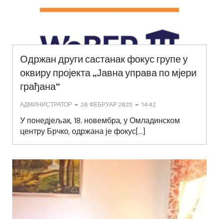
Одржан други састанак фокус групе у
оквиру пројекта „Јавна управа по мјери
грађана“
-
-
АДМИНИСТРАТОР
28 ФЕБРУАР 2025
14:42
У понедјељак, 18. новембра, у Омладинском
центру Брчко, одржана је фокус[…]