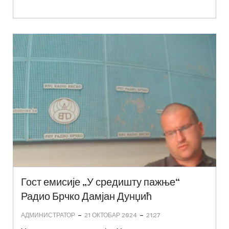
Гост емисије „У средишту пажње“
Радио Брчко Дамјан Дунџић
-
-
АДМИНИСТРАТОР
21 ОКТОБАР 2024
21:27