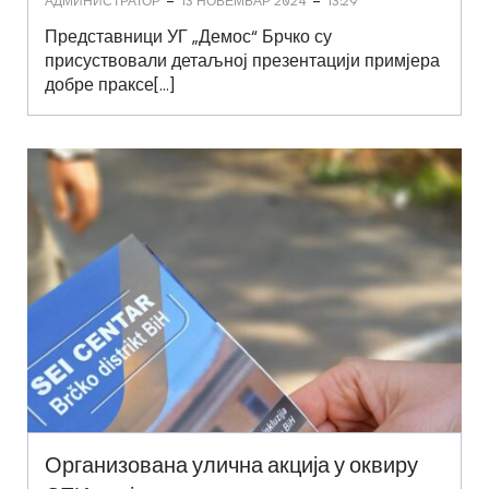
-
-
АДМИНИСТРАТОР
13 НОВЕМБАР 2024
13:29
Представници УГ „Демос“ Брчко су
присуствовали детаљној презентацији примјера
добре праксе[…]
Организована улична акција у оквиру