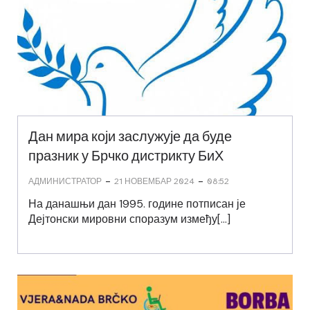
Дан мира који заслужује да буде
празник у Брчко дистрикту БиХ
-
-
АДМИНИСТРАТОР
21 НОВЕМБАР 2024
08:52
На данашњи дан 1995. године потписан је
Дејтонски мировни споразум између[…]