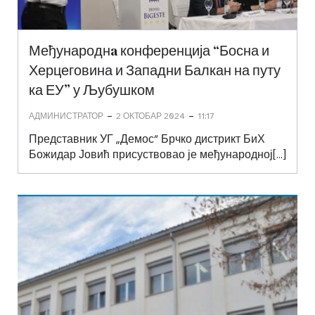
Међународнa конференција “Босна и
Херцеговина и Западни Балкан на путу
ка ЕУ” у Љубушком
-
-
АДМИНИСТРАТОР
2 ОКТОБАР 2024
11:17
Представник УГ „Демос“ Брчко дистрикт БиХ
Божидар Јовић присуствовао је међународној[…]