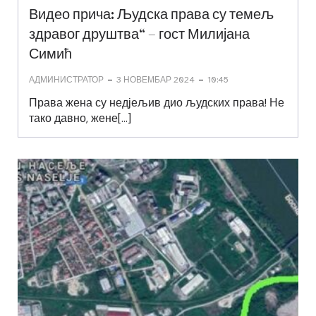
Видео прича: Људска права су темељ
здравог друштва“ – гост Милијана
Симић
-
-
АДМИНИСТРАТОР
3 НОВЕМБАР 2024
10:45
Права жена су недјељив дио људских права! Не
тако давно, жене[…]