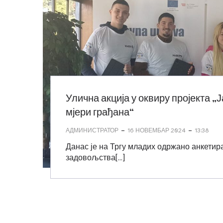
Улична акција у оквиру пројекта „
мјери грађана“
-
-
АДМИНИСТРАТОР
16 НОВЕМБАР 2024
13:38
Данас је на Тргу младих одржано анкетир
задовољства[…]