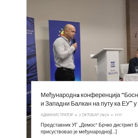
Међународнa конференција “Босн
и Западни Балкан на путу ка ЕУ”
-
-
АДМИНИСТРАТОР
2 ОКТОБАР 2024
11:17
Представник УГ „Демос“ Брчко дистрикт 
присуствовао је међународној[…]