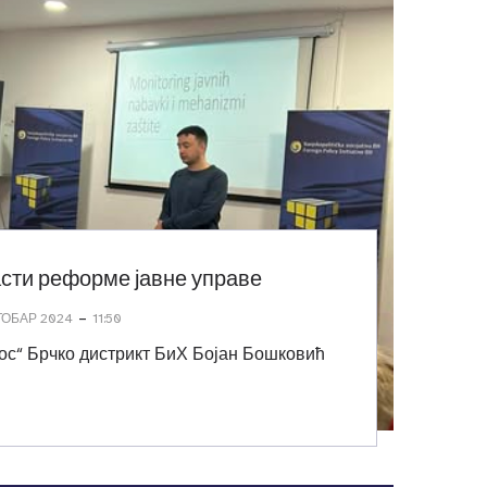
асти реформе јавне управе
-
ТОБАР 2024
11:50
ос“ Брчко дистрикт БиХ Бојан Бошковић