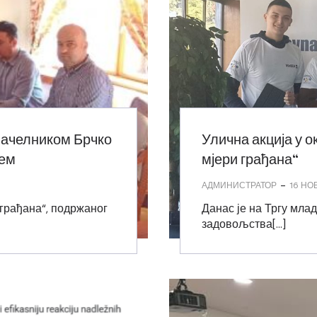
начелником Брчко
Улична акција у о
ћем
мјери грађана“
-
АДМИНИСТРАТОР
16 НО
 грађана“, подржаног
Данас је на Тргу мла
задовољства[…]