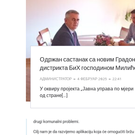
Одржан састанак са новим Градо
дистрикта БиХ господином Мили
-
-
АДМИНИСТРАТОР
4 ФЕБРУАР 2025
22:41
У оквиру пројекта „Јавна управа по мјери
од стране[…]