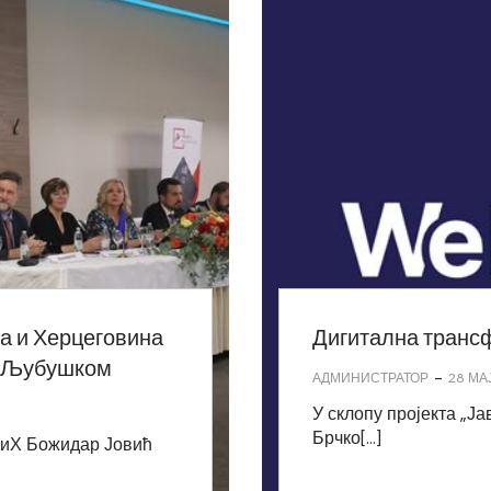
а и Херцеговина
Дигитална трансф
 у Љубушком
-
АДМИНИСТРАТОР
28 МА
У склопу пројекта „Ја
Брчко[…]
БиХ Божидар Јовић