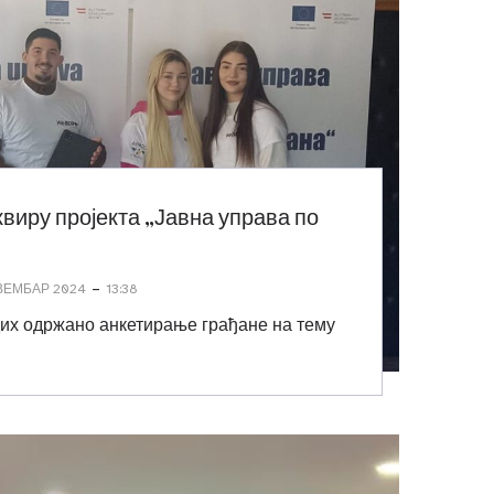
квиру пројекта „Јавна управа по
-
ВЕМБАР 2024
13:38
дих одржано анкетирање грађане на тему