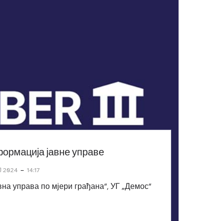
ормација јавне управе
-
Ј 2024
14:17
вна управа по мјери грађана“, УГ „Демос“