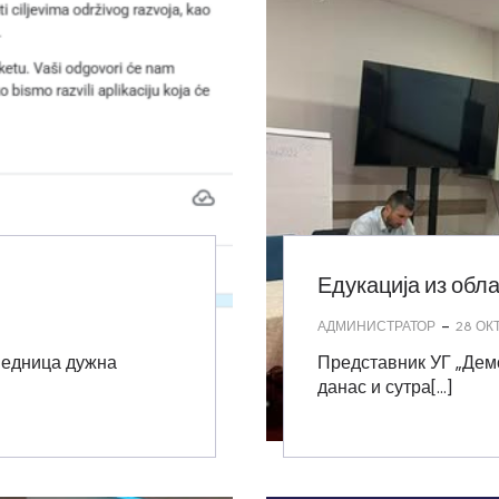
Едукација из обл
-
АДМИНИСТРАТОР
28 ОК
једница дужна
Представник УГ „Дем
данас и сутра[…]