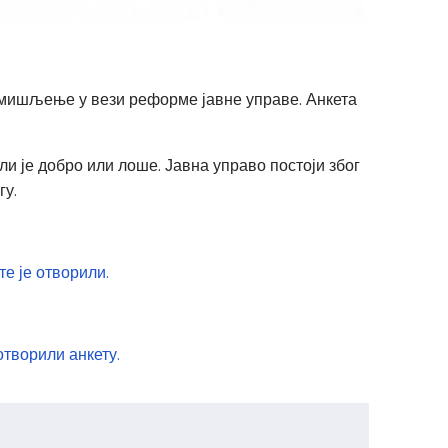
е мишљење у вези реформе јавне управе. Анкета
ли је добро или лоше. Јавна управо постоји због
гу.
е је отворили.
отворили анкету.