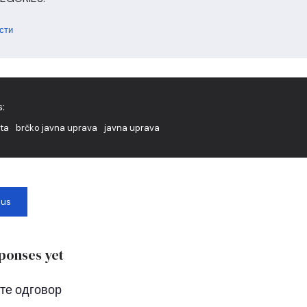
сти
:
ta
brčko javna uprava
javna uprava
ous
ponses yet
те одговор