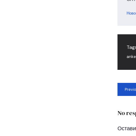
Ново
Tags
anke
Previ
No res
Остави