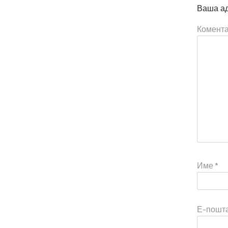
Ваша ад
Комент
Име
*
Е-пошт