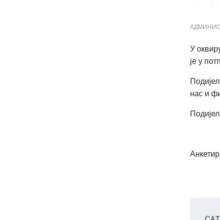
АДМИНИС
У оквир
је у по
Подијел
нас и ф
Подијел
Анкетир
CAT