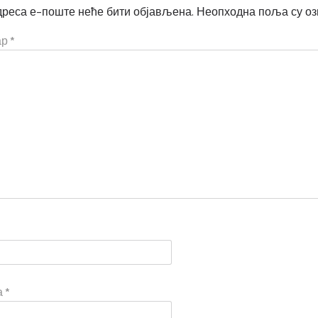
реса е-поште неће бити објављена.
Неопходна поља су о
ар
*
а
*