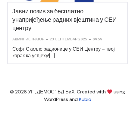
Јавни позив за бесплатно
унапријеђење радних вјештина у СЕИ
центру
-
-
АДМИНИСТРАТОР
23 СЕПТЕМБАР 2025
09:59
Софт Скиллс радионице у СЕИ Центру – твој
корак ка успјеху![…]
© 2026 УГ „ДЕМОС“ БД БиХ. Created with
using
WordPress and
Kubio