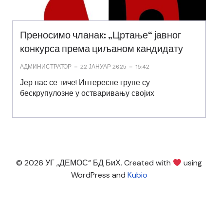
Преносимо чланак: „Цртање“ јавног
конкурса према циљаном кандидату
-
-
АДМИНИСТРАТОР
22 ЈАНУАР 2025
15:42
Јер нас се тиче! Интересне групе су
бескрупулозне у остваривању својих
© 2026 УГ „ДЕМОС“ БД БиХ. Created with
using
WordPress and
Kubio