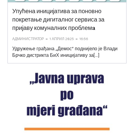
Упућена иницијатива за поновно
покретање дигиталног сервиса за
пријаву комуналних проблемa
-
-
АДМИНИСТРАТОР
1 АПРИЛ 2025
16:56
Удружење грађана „Демос“ поднијело је Влади
Брчко дистрикта БиХ иницијативу за[…]