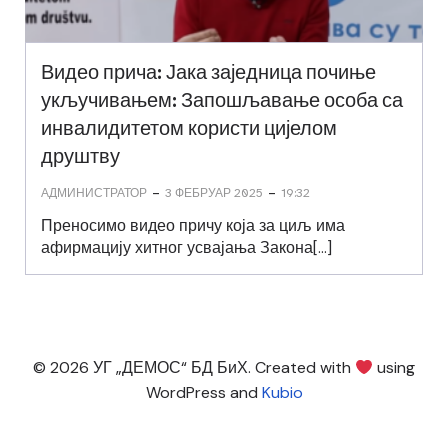
Видео прича: Јака заједница почиње
укључивањем: Запошљавање особа са
инвалидитетом користи цијелом
друштву
-
-
АДМИНИСТРАТОР
3 ФЕБРУАР 2025
19:32
Преносимо видео причу која за циљ има
афирмацију хитног усвајања Закона[…]
© 2026 УГ „ДЕМОС“ БД БиХ. Created with
using
WordPress and
Kubio