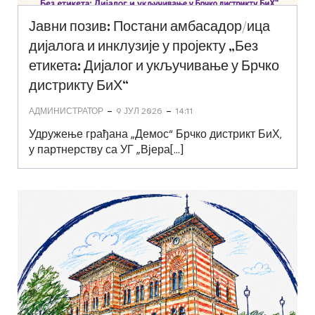
Јавни позив: Постани амбасадор/ица
дијалога и инклузије у пројекту „Без
етикета: Дијалог и укључивање у Брчко
дистрикту БиХ“
-
-
АДМИНИСТРАТОР
9 ЈУЛ 2026
14:11
Удружење грађана „Демос“ Брчко дистрикт БиХ,
у партнерству са УГ „Вјера[…]