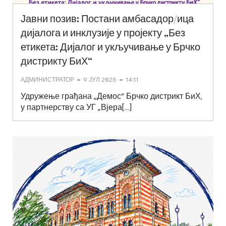
Јавни позив: Постани амбасадор/ица
дијалога и инклузије у пројекту „Без
етикета: Дијалог и укључивање у Брчко
дистрикту БиХ“
-
-
АДМИНИСТРАТОР
9 ЈУЛ 2026
14:11
Удружење грађана „Демос“ Брчко дистрикт БиХ,
у партнерству са УГ „Вјера[…]