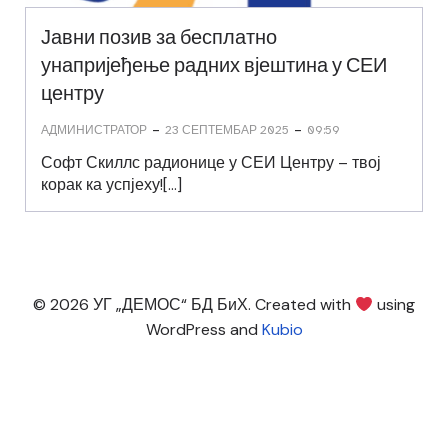
Јавни позив за бесплатно
унапријеђење радних вјештина у СЕИ
центру
-
-
АДМИНИСТРАТОР
23 СЕПТЕМБАР 2025
09:59
Софт Скиллс радионице у СЕИ Центру – твој
корак ка успјеху![…]
© 2026 УГ „ДЕМОС“ БД БиХ. Created with
using
WordPress and
Kubio