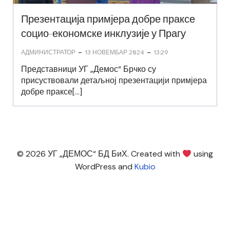
Презентација примјера добре праксе
социо-економске инклузије у Прагу
-
-
АДМИНИСТРАТОР
13 НОВЕМБАР 2024
13:29
Представници УГ „Демос“ Брчко су
присуствовали детаљној презентацији примјера
добре праксе[…]
© 2026 УГ „ДЕМОС“ БД БиХ. Created with
using
WordPress and
Kubio