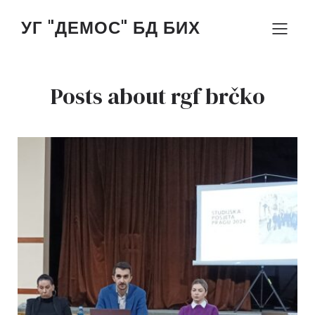
УГ "ДЕМОС" БД БИХ
Posts about rgf brčko