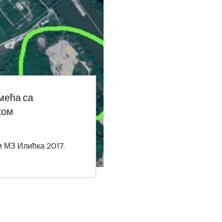
мећа са
ком
и МЗ Илићка 2017.