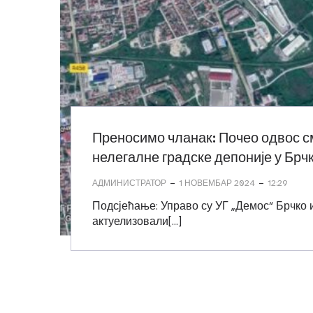
Преносимо чланак: Почео одвос с
нелегалне градске депоније у Брч
-
-
АДМИНИСТРАТОР
1 НОВЕМБАР 2024
12:29
Подсјећање: Управо су УГ „Демос“ Брчко 
актуелизовали[…]