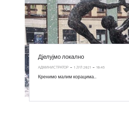
Дјелујмо локално
-
-
АДМИНИСТРАТОР
1 ЈУЛ 2021
10:45
Кренимо малим корацима…