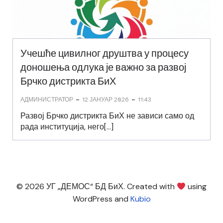
Учешће цивилног друштва у процесу
доношења одлука је важно за развој
Брчко дистрикта БиХ
-
-
АДМИНИСТРАТОР
12 ЈАНУАР 2026
11:43
Развој Брчко дистрикта БиХ не зависи само од
рада институција, него[…]
© 2026 УГ „ДЕМОС“ БД БиХ. Created with
using
WordPress and
Kubio