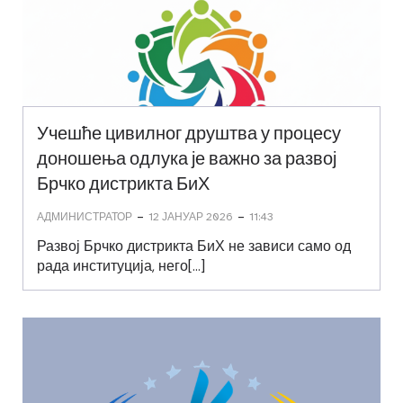
Учешће цивилног друштва у процесу
доношења одлука је важно за развој
Брчко дистрикта БиХ
-
-
АДМИНИСТРАТОР
12 ЈАНУАР 2026
11:43
Развој Брчко дистрикта БиХ не зависи само од
рада институција, него[…]