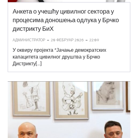
Анкета о учешћу цивилног сектора у
процесима доношења одлука у Брчко
дистрикту БиХ
-
-
АДМИНИСТРАТОР
20 ФЕБРУАР 2026
22:09
У оквиру пројекта “Јачање демократских
капацитета цивилног друштва у Брчко
Дистрикту[…]