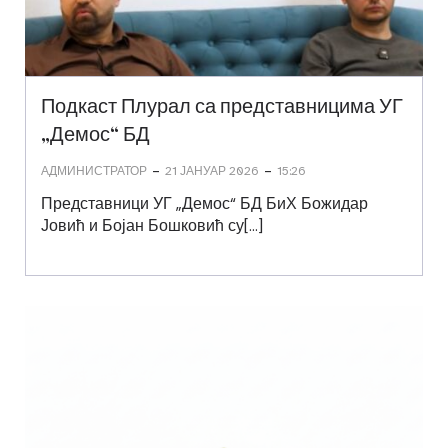
Подкаст Плурал са представницима УГ
„Демос“ БД
-
-
АДМИНИСТРАТОР
21 ЈАНУАР 2026
15:26
Представници УГ „Демос“ БД БиХ Божидар
Јовић и Бојан Бошковић су[…]