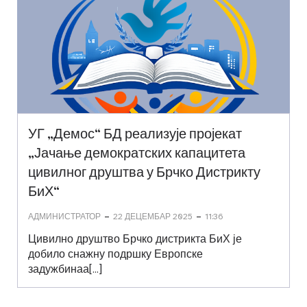
УГ „Демос“ БД реализује пројекат
„Јачање демократских капацитета
цивилног друштва у Брчко Дистрикту
БиХ“
-
-
АДМИНИСТРАТОР
22 ДЕЦЕМБАР 2025
11:36
Цивилно друштво Брчко дистрикта БиХ је
добило снажну подршку Европске
задужбинаа[…]