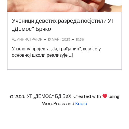
Ученици деветих разреда посјетили УГ
„Демос“ Брчко
-
-
АДМИНИСТРАТОР
13 МАРТ 2025
10:38
У склопу пројекта „Ја, грађанин“, који се у
основној школи реализује[…]
© 2026 УГ „ДЕМОС“ БД БиХ. Created with
using
WordPress and
Kubio