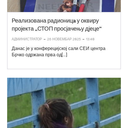
Реализована радионицa у оквиру
пројекта „СТОП просјачењу дјеце“
-
-
АДМИНИСТРАТОР
26 НОВЕМБАР 2025
13:40
Данас је у конферецијској сали СЕИ центра
Брчко одржана прва од[…]