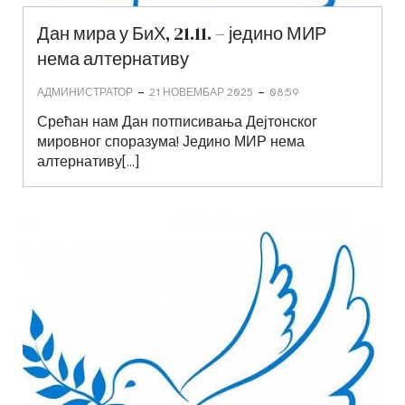
Дан мира у БиХ, 21.11. – једино МИР
нема алтернативу
-
-
АДМИНИСТРАТОР
21 НОВЕМБАР 2025
08:59
Срећан нам Дан потписивања Дејтонског
мировног споразума! Једино МИР нема
алтернативу[…]