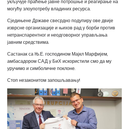
укључује праћење јавне потрошње и реагирање на
могућу злоупотребу владиних ресурса.
Сједињене Државе свесрдно подупиру ове двије
изврсне организације и њихов рад у борби против
нетранспарентног и неодговорног управљања
јавним средствима.
Састанак са Њ.Е. господином Мајкл Марфијем,
амбасадором САД у БиХ искористили смо да му
уручимо и симболичне поклоне.
Стоп незаконитом запошљавању!