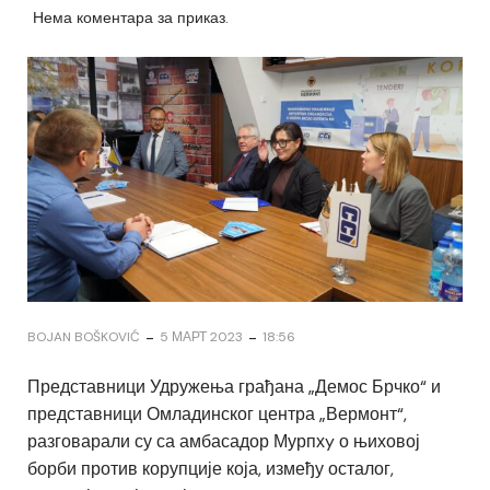
Нема коментара за приказ.
-
-
BOJAN BOŠKOVIĆ
5 МАРТ 2023
18:56
Представници Удружења грађана „Демос Брчко“ и
представници Омладинског центра „Вермонт“,
разговарали су са амбасадор Мурпхy о њиховој
борби против корупције која, између осталог,