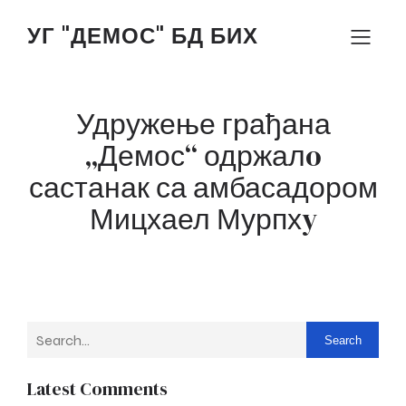
УГ "ДЕМОС" БД БИХ
Удружење грађана
„Демос“ одржалo
састанак са амбасадором
Мицхаел Мурпхy
Search
Latest Comments