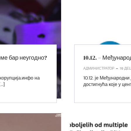
оме бар неугодно?
10.12. – Међунар
-
АДМИНИСТРАТОР
10 ДЕ
корупција.инфо на
10.12. је Међународни
…]
достигнућа које у цен