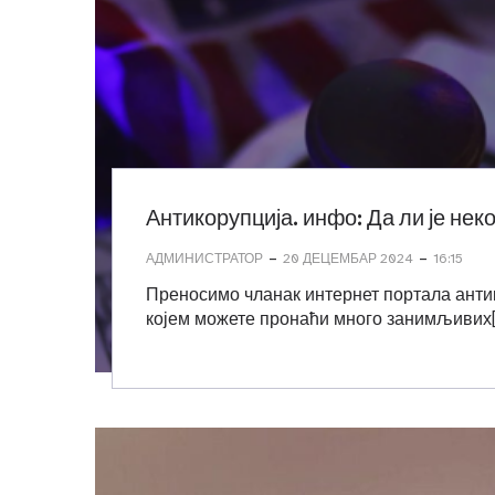
Антикорупција. инфо: Да ли је нек
-
-
АДМИНИСТРАТОР
20 ДЕЦЕМБАР 2024
16:15
Преносимо чланак интернет портала анти
којем можете пронаћи много занимљивих[