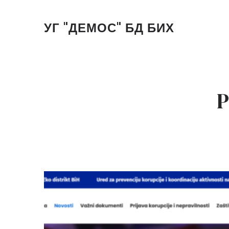
УГ "ДЕМОС" БД БИХ
P