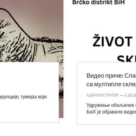
Видео приче: Сла
са мултипле скл
-
АДМИНИСТРАТОР
8 ДЕЦ
рупције, тумора који
Удружење обољелих о
БиХ је објавило виде