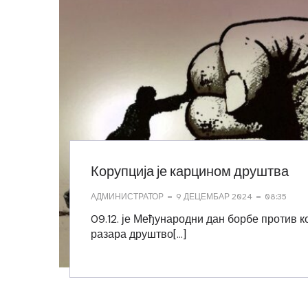
Корупција је карцином друштва
-
-
АДМИНИСТРАТОР
9 ДЕЦЕМБАР 2024
08:35
09.12. је Међународни дан борбе против ко
разара друштво[…]