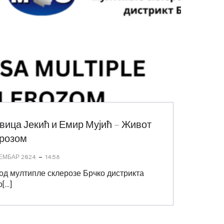
вица Јекић и Емир Мујић – Живот
ерозом
-
ЕМБАР 2024
14:58
д мултипле склерозе Брчко дистрикта
о[…]