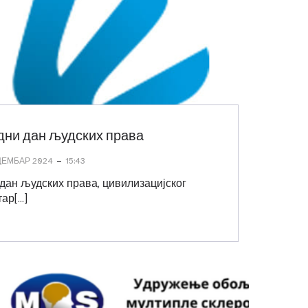
одни дан људских права
-
ЦЕМБАР 2024
15:43
 дан људских права, цивилизацијског
тар[…]