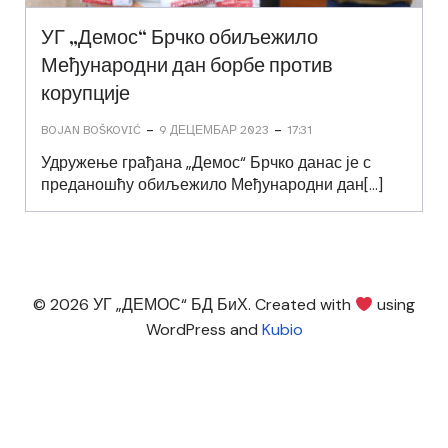
УГ „Демос“ Брчко обиљежило
Међународни дан борбе против
корупције
-
-
BOJAN BOŠKOVIĆ
9 ДЕЦЕМБАР 2023
17:31
Удружење грађана „Демос“ Брчко данас је с
преданошћу обиљежило Међународни дан[…]
© 2026 УГ „ДЕМОС“ БД БиХ. Created with
using
WordPress and
Kubio