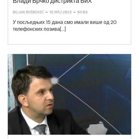
Влади Брчко дистрикта БиХ
-
-
BOJAN BOŠKOVIĆ
18 МАЈ 2023
09:08
У посљедњих 15 дана смо имали више од 20
телефонских позива[…]