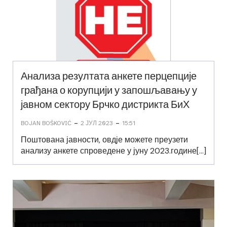
Анализа резултата анкете перцепције
грађана о корупцији у запошљавању у
јавном сектору Брчко дистрикта БиХ
-
-
BOJAN BOŠKOVIĆ
2 ЈУЛ 2023
15:51
Поштована јавности, овдје можете преузети
анализу анкете спроведене у јуну 2023.године[…]