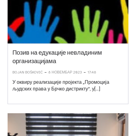
Позив на едукације невладиним
организацијама
-
-
BOJAN BOŠKOVIĆ
8 НОВЕМБАР 2023
17:48
У оквиру реализације пројекта „Промоција
људских права у Брчко дистрикту“, у[…]