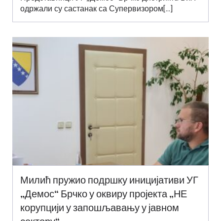
одржали су састанак са Супервизором[…]
Милић пружио подршку иницијативи УГ
„Демос“ Брчко у оквиру пројекта „НЕ
корупцији у запошљавању у јавном