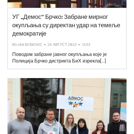
УГ „Демос“ Брчко: Забране мирног
окупљања су директан удар на темеље
демократије
-
-
BOJAN BOŠKOVIĆ
26 АВГУСТ 2023
13:33
Поводом забране јавног окупљања које је
Полиција Брчко дистрикта БиХ изрекла[…]