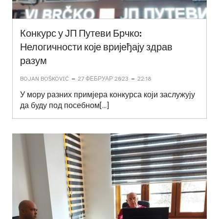
Конкурс у ЈП Путеви Брчко:
Нелогичности које вријеђају здрав
разум
-
-
BOJAN BOŠKOVIĆ
27 ФЕБРУАР 2023
22:18
У мору разних примјера конкурса који заслужују
да буду под посебном[…]