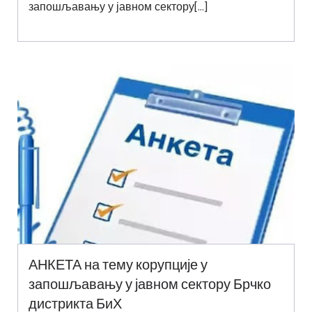
запошљавању у јавном сектору[…]
АНКЕТА на тему корупције у
запошљавању у јавном сектору Брчко
дистрикта БиХ