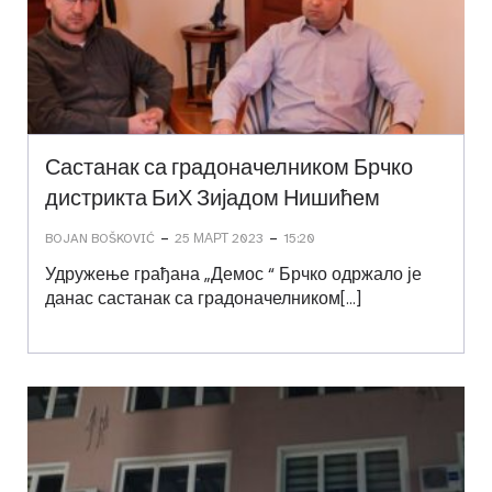
Састанак са градоначелником Брчко
дистрикта БиХ Зијадом Нишићем
-
-
BOJAN BOŠKOVIĆ
25 МАРТ 2023
15:20
Удружење грађана „Демос “ Брчко одржало је
данас састанак са градоначелником[…]