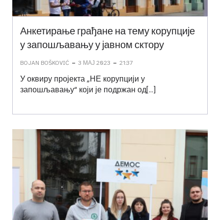
Анкетирање грађане на тему корупције
у запошљавању у јавном сктору
-
-
BOJAN BOŠKOVIĆ
3 МАЈ 2023
21:37
У оквиру пројекта „НЕ корупцији у
запошљавању“ који је подржан од[…]