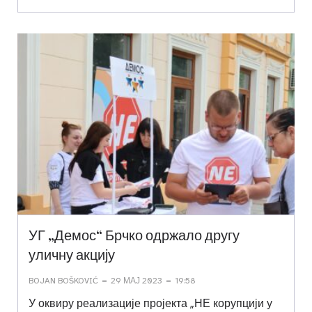
УГ „Демос“ Брчко одржало другу
уличну акцију
-
-
BOJAN BOŠKOVIĆ
29 МАЈ 2023
19:58
У оквиру реализације пројекта „НЕ корупцији у