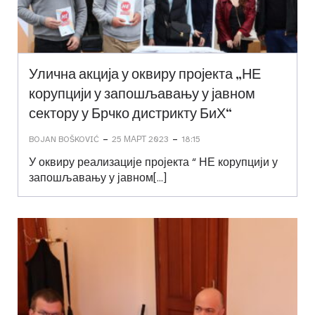
Улична акција у оквиру пројекта „НЕ
корупцији у запошљавању у јавном
сектору у Брчко дистрикту БиХ“
-
-
BOJAN BOŠKOVIĆ
25 МАРТ 2023
18:15
У оквиру реализације пројекта “ НЕ корупцији у
запошљавању у јавном[…]