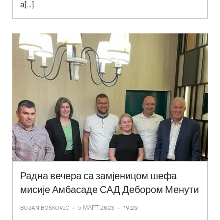
а[…]
Радна вечера са замјеницом шефа
мисије Амбасаде САД Дебором Менути
-
-
BOJAN BOŠKOVIĆ
5 МАРТ 2023
19:20