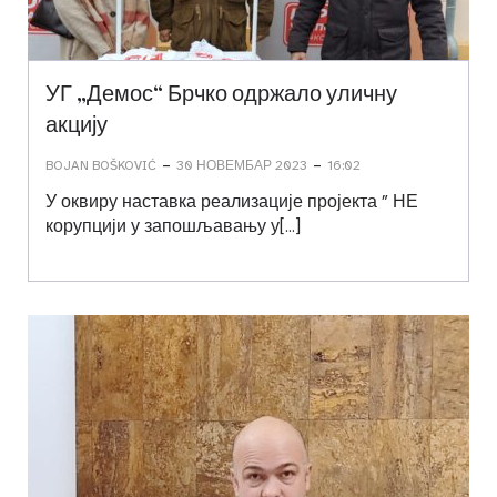
УГ „Демос“ Брчко одржало уличну
акцију
-
-
BOJAN BOŠKOVIĆ
30 НОВЕМБАР 2023
16:02
У оквиру наставка реализације пројекта ” НЕ
корупцији у запошљавању у[…]