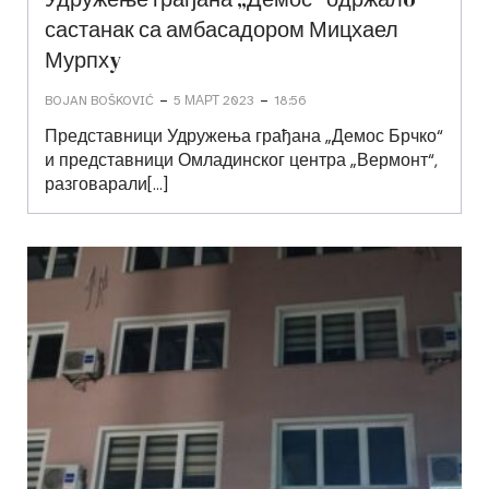
састанак са амбасадором Мицхаел
Мурпхy
-
-
BOJAN BOŠKOVIĆ
5 МАРТ 2023
18:56
Представници Удружења грађана „Демос Брчко“
и представници Омладинског центра „Вермонт“,
разговарали[…]