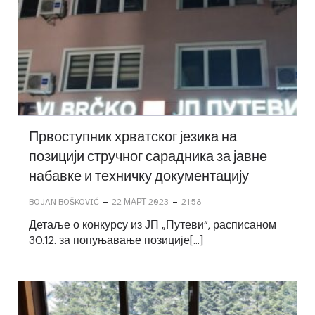
Првоступник хрватског језика на
позицији стручног сарадника за јавне
набавке и техничку документацију
-
-
BOJAN BOŠKOVIĆ
22 МАРТ 2023
21:58
Детаље о конкурсу из ЈП „Путеви“, расписаном
30.12. за попуњавање позиције[…]