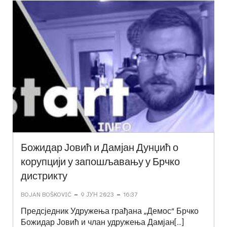
Божидар Јовић и Дамјан Дунџић о
корупцији у запошљавању у Брчко
дистрикту
-
-
BOJAN BOŠKOVIĆ
9 ЈУН 2023
16:37
Предсједник Удружења грађана „Демос“ Брчко
Божидар Јовић и члан удружења Дамјан[…]