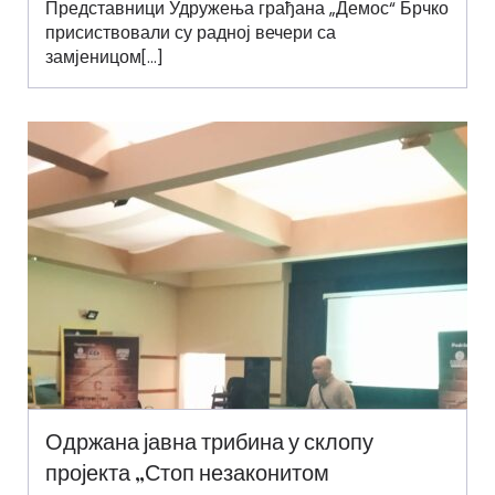
Представници Удружења грађана „Демос“ Брчко
присиствовали су радној вечери са
замјеницом[…]
Одржана јавна трибина у склопу
пројекта „Стоп незаконитом