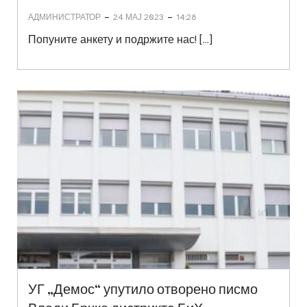
-
-
АДМИНИСТРАТОР
24 МАЈ 2023
14:28
Попуните анкету и подржите нас! […]
УГ „Демос“ упутило отворено писмо