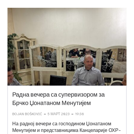
Радна вечера са супервизором за
Брчко Џонатаном Менутијем
-
-
BOJAN BOŠKOVIĆ
5 МАРТ 2023
19:38
На радној вечери са господином Џонатаном
Менутијем и представницима Канцеларије ОХР-