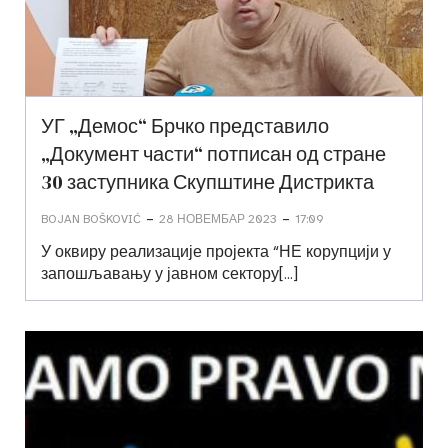
УГ „Демос“ Брчко представило
„Документ части“ потписан од стране
30 заступника Скупштине Дистрикта
-
-
BOJAN BOŠKOVIĆ
28 НОВЕМБАР 2023
17:09
У оквиру реализације пројекта “НЕ корупцији у
запошљавању у јавном сектору[…]