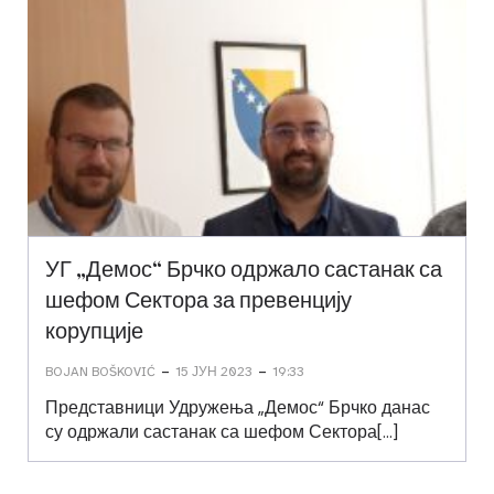
УГ „Демос“ Брчко одржало састанак са
шефом Сектора за превенцију
корупције
-
-
BOJAN BOŠKOVIĆ
15 ЈУН 2023
19:33
Представници Удружења „Демос“ Брчко данас
су одржали састанак са шефом Сектора[…]