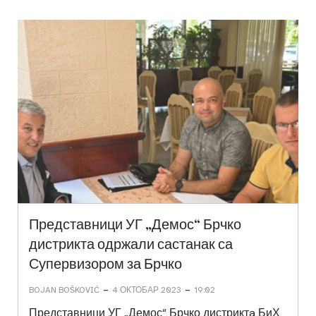
Представници УГ „Демос“ Брчко
дистрикта одржали састанак са
Супервизором за Брчко
-
-
BOJAN BOŠKOVIĆ
4 ОКТОБАР 2023
19:02
Представници УГ „Демос“ Брчко дистриктa БиХ