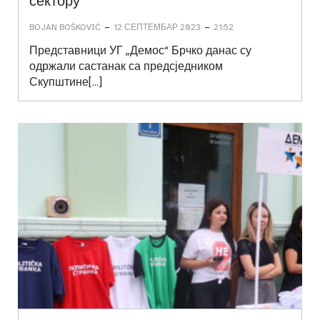
сектору“
-
-
BOJAN BOŠKOVIĆ
12 СЕПТЕМБАР 2023
21:52
Представници УГ „Демос“ Брчко данас су
одржали састанак са предсједником
Скупштине[…]