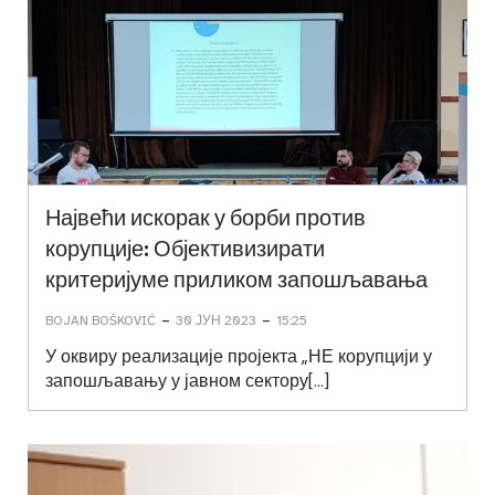
Највећи искорак у борби против
корупције: Објективизирати
критеријуме приликом запошљавања
-
-
BOJAN BOŠKOVIĆ
30 ЈУН 2023
15:25
У оквиру реализације пројекта „НЕ корупцији у
запошљавању у јавном сектору[…]