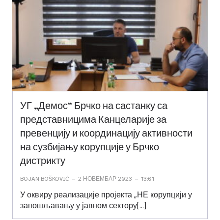
УГ „Демос“ Брчко на састанку са
представницима Канцеларије за
превенцију и координацију активности
на сузбијању корупције у Брчко
дистрикту
-
-
BOJAN BOŠKOVIĆ
2 НОВЕМБАР 2023
13:01
У оквиру реализације пројекта „НЕ корупцији у
запошљавању у јавном сектору[…]