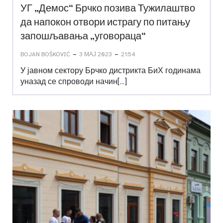
УГ „Демос“ Брчко позива Тужилаштво
да напокон отвори истрагу по питању
запошљавања „уговораца“
-
-
BOJAN BOŠKOVIĆ
3 МАЈ 2023
21:54
У јавном сектору Брчко дистрикта БиХ годинама
уназад се спроводи начин[…]