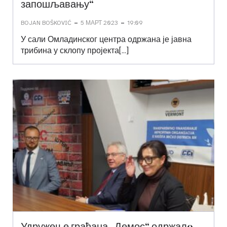
запошљавању“
-
-
BOJAN BOŠKOVIĆ
5 МАРТ 2023
19:09
У сали Омладинског центра одржана је јавна
трибина у склопу пројекта[…]
Удружење грађана „Демос“ одржалo