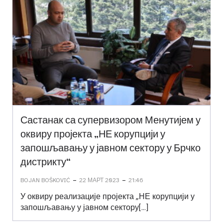
Састанак са супервизором Менутијем у
оквиру пројекта „НЕ корупцији у
запошљавању у јавном сектору у Брчко
дистрикту“
-
-
BOJAN BOŠKOVIĆ
22 МАРТ 2023
21:46
У оквиру реализације пројекта „НЕ корупцији у
запошљавању у јавном сектору[…]