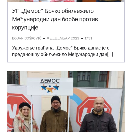
УГ „Демос“ Брчко обиљежило
Међународни дан борбе против
корупције
-
-
BOJAN BOŠKOVIĆ
9 ДЕЦЕМБАР 2023
17:31
Удружење грађана „Демос“ Брчко данас је с
преданошћу обиљежило Међународни дан[…]