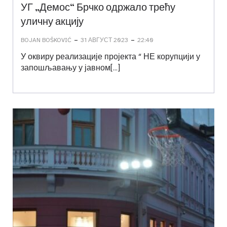
УГ „Демос“ Брчко одржало трећу
уличну акцију
-
-
BOJAN BOŠKOVIĆ
31 АВГУСТ 2023
22:40
У оквиру реализације пројекта “ НЕ корупцији у
запошљавању у јавном[…]