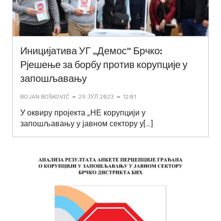
Иницијатива УГ „Демос“ Брчко:
Рјешење за борбу против корупције у
запошљавању
-
-
BOJAN BOŠKOVIĆ
29 ЈУЛ 2023
12:01
У оквиру пројекта „НЕ корупцији у
запошљавању у јавном сектору у[…]