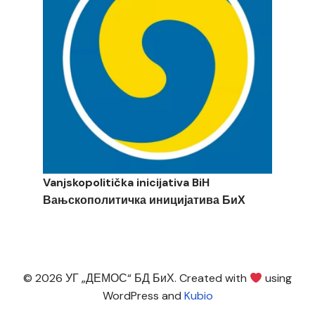
Vanjskopolitička inicijativa BiH
Вањскополитичка иницијатива БиХ
© 2026 УГ „ДЕМОС“ БД БиХ. Created with
using
WordPress and
Kubio